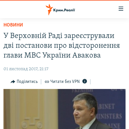
Доступність
посилання
Перейти
НОВИНИ
до
НОВИНИ
У Верховній Раді зареєстрували
основного
ВОДА.КРИМ
матеріалу
дві постанови про відсторонення
ВІДЕО ТА ФОТО
Перейти
глави МВС України Авакова
до
ПОЛІТИКА
основної
01 листопад 2017, 21:17
БЛОГИ
навігації
Перейти
Поділитись
Читати без VPN
ПОГЛЯД
до
ІНТЕРВ'Ю
пошуку
ВСЕ ЗА ДЕНЬ
СПЕЦПРОЕКТИ
ЯК ОБІЙТИ БЛОКУВАННЯ
ДЕПОРТАЦІЯ