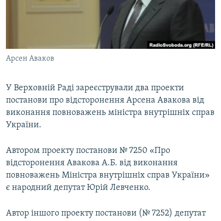
ВІДЕОУРОКИ «ELIFBE»
Русский
СВІДЧЕННЯ ОКУПАЦІЇ
Qırımtatar
УКРАЇНСЬКА ПРОБЛЕМА КРИМУ
Арсен Аваков
ДОЛУЧАЙСЯ!
ІНФОГРАФІКА
У Верховній Раді зареєстрували два проекти
постанови про відсторонення Арсена Авакова від
Усі сайти RFE/RL
виконання повноважень міністра внутрішніх справ
України.
Автором проекту постанови № 7250 «Про
відсторонення Авакова А.Б. від виконання
повноважень Міністра внутрішніх справ України»
є народний депутат Юрій Левченко.
Автор іншого проекту постанови (№ 7252) депутат