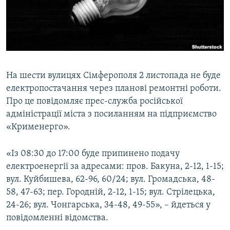
ВІДЕОУРОКИ «ELIFBE»
Русский
СВІДЧЕННЯ ОКУПАЦІЇ
Qırımtatar
УКРАЇНСЬКА ПРОБЛЕМА КРИМУ
ДОЛУЧАЙСЯ!
ІНФОГРАФІКА
На шести вулицях Сімферополя 2 листопада не буде
електропостачання через планові ремонтні роботи.
Про це повідомляє прес-служба російської
Усі сайти RFE/RL
адміністрації міста з посиланням на підприємство
«Крименерго».
«Із 08:30 до 17:00 буде припинено подачу
електроенергії за адресами: пров. Бакуна, 2-12, 1-15;
вул. Куйбишева, 62-96, 60/24; вул. Громадська, 48-
58, 47-63; пер. Городній, 2-12, 1-15; вул. Стрілецька,
24-26; вул. Чонгарська, 34-48, 49-55», – йдеться у
повідомленні відомства.