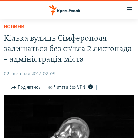
Доступність
посилання
Перейти
НОВИНИ
до
НОВИНИ
Кілька вулиць Сімферополя
основного
ВОДА.КРИМ
матеріалу
залишаться без світла 2 листопада
ВІДЕО ТА ФОТО
Перейти
– адміністрація міста
до
ПОЛІТИКА
основної
02 листопад 2017, 08:09
БЛОГИ
навігації
Перейти
Поділитись
Читати без VPN
ПОГЛЯД
до
ІНТЕРВ'Ю
пошуку
ВСЕ ЗА ДЕНЬ
СПЕЦПРОЕКТИ
ЯК ОБІЙТИ БЛОКУВАННЯ
ДЕПОРТАЦІЯ