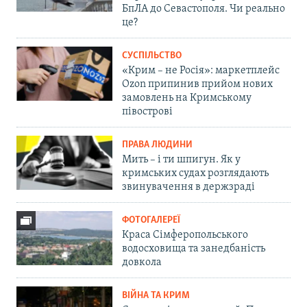
БпЛА до Севастополя. Чи реально
це?
СУСПІЛЬСТВО
«Крим – не Росія»: маркетплейс
Ozon припинив прийом нових
замовлень на Кримському
півострові
ПРАВА ЛЮДИНИ
Мить – і ти шпигун. Як у
кримських судах розглядають
звинувачення в держзраді
ФОТОГАЛЕРЕЇ
Краса Сімферопольського
водосховища та занедбаність
довкола
ВІЙНА ТА КРИМ