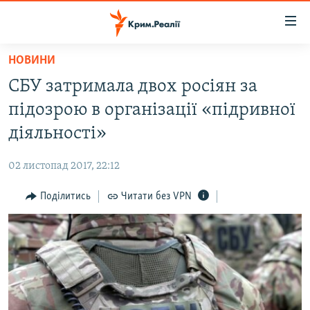
Доступність
посилання
Перейти
НОВИНИ
до
НОВИНИ
СБУ затримала двох росіян за
основного
ВОДА.КРИМ
матеріалу
підозрою в організації «підривної
ВІДЕО ТА ФОТО
Перейти
діяльності»
до
ПОЛІТИКА
основної
02 листопад 2017, 22:12
БЛОГИ
навігації
Перейти
Поділитись
Читати без VPN
ПОГЛЯД
до
ІНТЕРВ'Ю
пошуку
ВСЕ ЗА ДЕНЬ
СПЕЦПРОЕКТИ
ЯК ОБІЙТИ БЛОКУВАННЯ
ДЕПОРТАЦІЯ