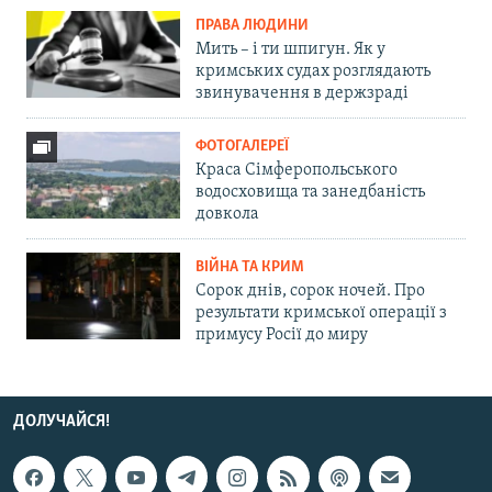
ПРАВА ЛЮДИНИ
Мить – і ти шпигун. Як у
кримських судах розглядають
звинувачення в держзраді
ФОТОГАЛЕРЕЇ
Краса Сімферопольського
водосховища та занедбаність
довкола
ВІЙНА ТА КРИМ
Сорок днів, сорок ночей. Про
результати кримської операції з
примусу Росії до миру
ДОЛУЧАЙСЯ!