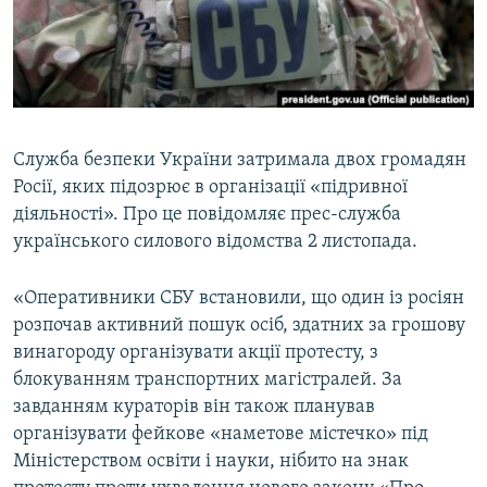
ВІДЕОУРОКИ «ELIFBE»
Русский
СВІДЧЕННЯ ОКУПАЦІЇ
Qırımtatar
УКРАЇНСЬКА ПРОБЛЕМА КРИМУ
ДОЛУЧАЙСЯ!
ІНФОГРАФІКА
Служба безпеки України затримала двох громадян
Росії, яких підозрює в організації «підривної
діяльності». Про це повідомляє прес-служба
Усі сайти RFE/RL
українського силового відомства 2 листопада.
«Оперативники СБУ встановили, що один із росіян
розпочав активний пошук осіб, здатних за грошову
винагороду організувати акції протесту, з
блокуванням транспортних магістралей. За
завданням кураторів він також планував
організувати фейкове «наметове містечко» під
Міністерством освіти і науки, нібито на знак