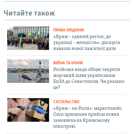
Читайте також
ПРАВА ЛЮДИНИ
«Крим – єдиний регіон, де
українці – меншість»: дискусія
навколо нової пам'ятної дати
ВІЙНА ТА КРИМ
Російська влада обіцяє закрити
морський шлях українським
БпЛА до Севастополя. Чи реально
це?
СУСПІЛЬСТВО
«Крим – не Росія»: маркетплейс
Ozon припинив прийом нових
замовлень на Кримському
півострові