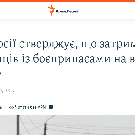
осії стверджує, що затри
ців із боєприпасами на в
у
, 10:57
ь
Читати без VPN