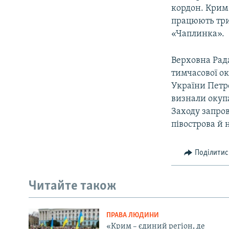
кордон. Крим
працюють три 
«Чаплинка».
Верховна Рада
тимчасової ок
України Петр
визнали окупа
Заходу запро
півострова й 
Поділитис
Читайте також
ПРАВА ЛЮДИНИ
«Крим – єдиний регіон, де