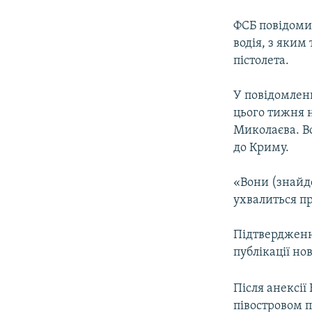
ФСБ повідоми
водія, з яким
пістолета.
У повідомленн
цього тижня 
Миколаєва. В
до Криму.
«Вони (знайд
ухвалиться пр
Підтвердженн
публікації но
Після анексі
півостровом 