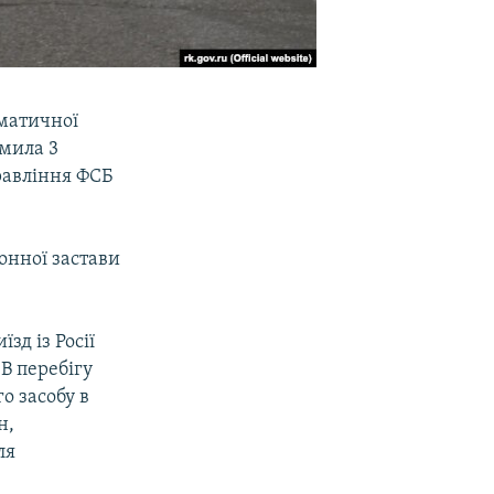
вматичної
омила 3
равління ФСБ
онної застави
зд із Росії
В перебігу
о засобу в
н,
ля