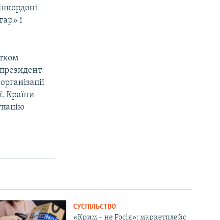
інкордоні
гар» і
атком
у президент
організації
ї. Країни
упацію
СУСПІЛЬСТВО
«Крим – не Росія»: маркетплейс