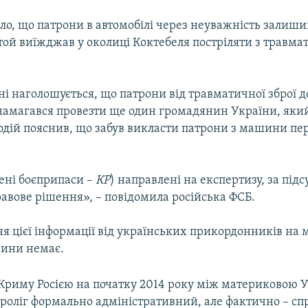
ло, що патрони в автомобілі через неуважність залиши
 той виїжджав у околиці Коктебеля постріляти з травма
і наголошується, що патрони від травматичної зброї 
намагався провезти ще один громадянин України, який
одій пояснив, що забув викласти патрони з машини пе
ені боєприпаси –
КР
) направлені на експертизу, за під
авове рішення», – повідомила російська ФСБ.
я цієї інформації від українських прикордонників на
вини немає.
ї Криму Росією на початку 2014 року між материковою 
проліг формально адміністративний, але фактично – с