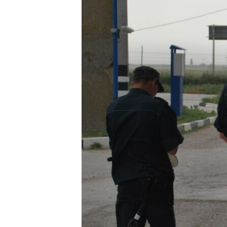
ВІДЕОУРОКИ «ELIFBE»
СВІДЧЕННЯ ОКУПАЦІЇ
УКРАЇНСЬКА ПРОБЛЕМА КРИМУ
ІНФОГРАФІКА