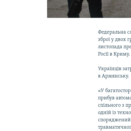
Федеральна сл
зброї у двох 
листопада пр
Росії в Криму.
Українців зат
в Армянську.
«У багатостор
прибув автом
спільного з п
одній із тех
споряджений 
травматичного