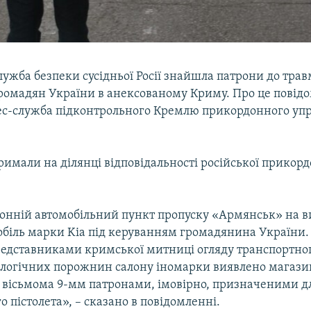
ужба безпеки сусідньої Росії знайшла патрони до тра
громадян України в анексованому Криму. Про це повід
ес-служба підконтрольного Кремлю прикордонного уп
римали на ділянці відповідальності російської прикорд
онній автомобільний пункт пропуску «Армянськ» на виї
обіль марки Kia під керуванням громадянина України. 
редставниками кримської митниці огляду транспортног
нологічних порожнин салону іномарки виявлено магази
вісьмома 9-мм патронами, імовірно, призначеними д
 пістолета», – сказано в повідомленні.