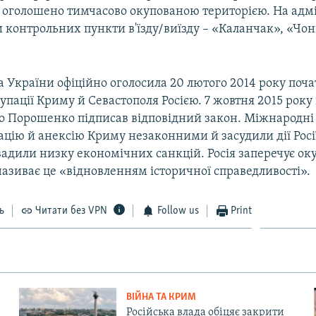
 оголошено тимчасово окупованою територією. На адм
контрольних пункти в'їзду/виїзду – «Каланчак», «Чон
 України офіційно оголосила 20 лютого 2014 року поч
упації Криму й Севастополя Росією. 7 жовтня 2015 рок
о Порошенко підписав відповідний закон. Міжнародні 
цію й анексію Криму незаконними й засудили дії Росі
вадили низку економічних санкцій. Росія заперечує ок
називає це «відновленням історичної справедливості».
ь
Читати без VPN
Follow us
Print
ВІЙНА ТА КРИМ
Російська влада обіцяє закрити