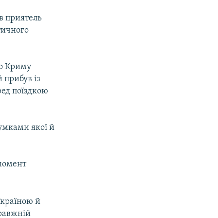
в приятель
тичного
до Криму
 прибув із
ред поїздкою
сумками якої й
 момент
Україною й
правжній