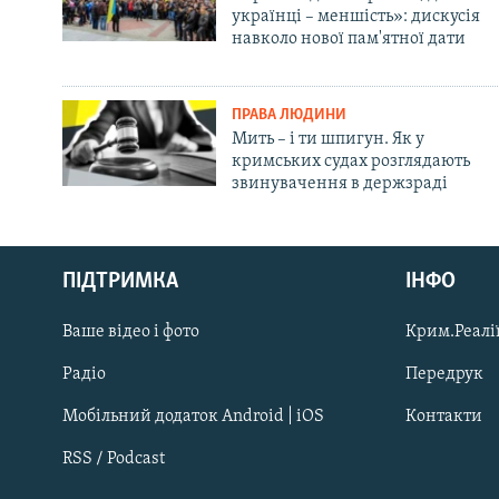
українці – меншість»: дискусія
навколо нової пам'ятної дати
ПРАВА ЛЮДИНИ
Мить – і ти шпигун. Як у
кримських судах розглядають
звинувачення в держзраді
Русский
ПІДТРИМКА
ІНФО
Qırımtatar
Ваше відео і фото
Крим.Реалії
ДОЛУЧАЙСЯ!
Радіо
Передрук
Мобільний додаток Android | iOS
Контакти
RSS / Podcast
Усі сайти RFE/RL