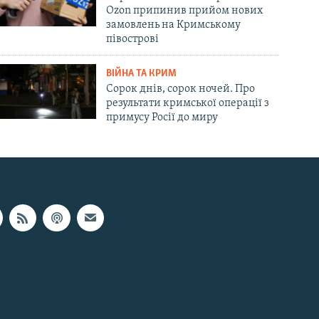
Ozon припинив прийом нових
замовлень на Кримському
півострові
ВІЙНА ТА КРИМ
Сорок днів, сорок ночей. Про
результати кримської операції з
примусу Росії до миру