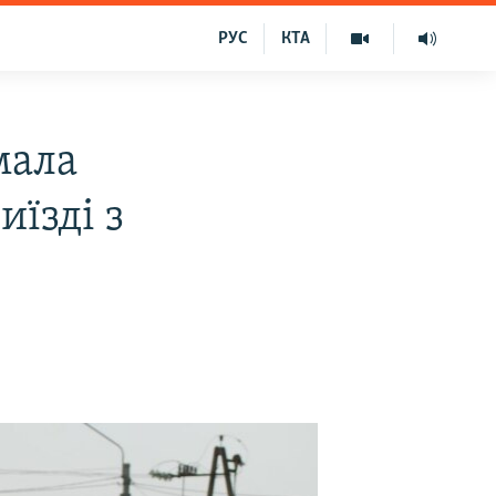
РУС
КТА
мала
иїзді з