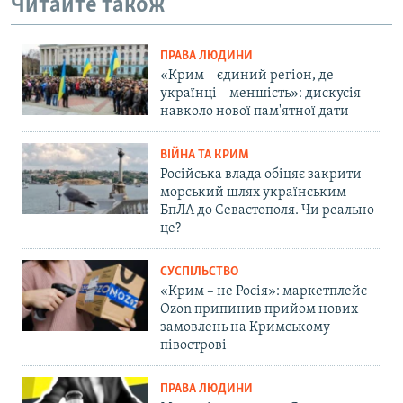
Читайте також
ПРАВА ЛЮДИНИ
«Крим – єдиний регіон, де
українці – меншість»: дискусія
навколо нової пам'ятної дати
ВІЙНА ТА КРИМ
Російська влада обіцяє закрити
морський шлях українським
БпЛА до Севастополя. Чи реально
це?
СУСПІЛЬСТВО
«Крим – не Росія»: маркетплейс
Ozon припинив прийом нових
замовлень на Кримському
півострові
ПРАВА ЛЮДИНИ