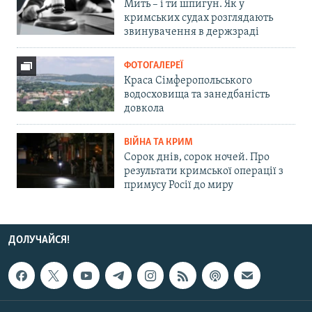
Мить – і ти шпигун. Як у
кримських судах розглядають
звинувачення в держзраді
ФОТОГАЛЕРЕЇ
Краса Сімферопольського
водосховища та занедбаність
довкола
ВІЙНА ТА КРИМ
Сорок днів, сорок ночей. Про
результати кримської операції з
примусу Росії до миру
ДОЛУЧАЙСЯ!