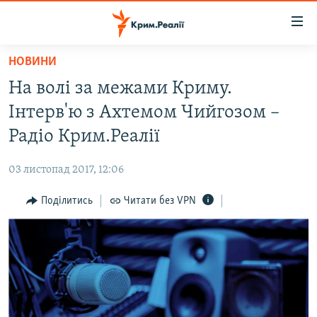
Доступність
посилання
Перейти
НОВИНИ
до
НОВИНИ
На волі за межами Криму.
основного
ВОДА.КРИМ
матеріалу
Інтерв'ю з Ахтемом Чийгозом –
ВІДЕО ТА ФОТО
Перейти
Радіо Крим.Реалії
до
ПОЛІТИКА
основної
03 листопад 2017, 12:06
БЛОГИ
навігації
Перейти
Поділитись
Читати без VPN
ПОГЛЯД
до
ІНТЕРВ'Ю
пошуку
ВСЕ ЗА ДЕНЬ
СПЕЦПРОЕКТИ
ЯК ОБІЙТИ БЛОКУВАННЯ
ДЕПОРТАЦІЯ