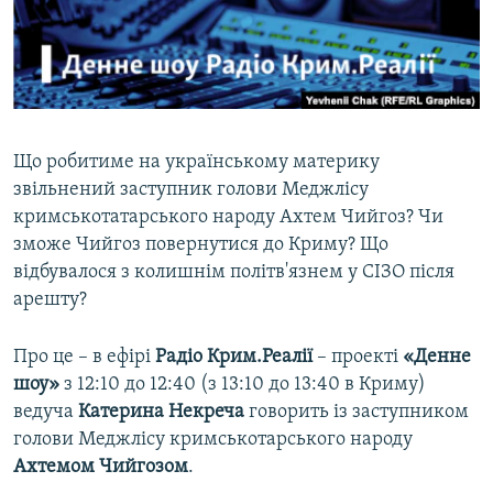
ВІДЕОУРОКИ «ELIFBE»
Русский
СВІДЧЕННЯ ОКУПАЦІЇ
Qırımtatar
УКРАЇНСЬКА ПРОБЛЕМА КРИМУ
ДОЛУЧАЙСЯ!
ІНФОГРАФІКА
Що робитиме на українському материку
звільнений заступник голови Меджлісу
кримськотатарського народу Ахтем Чийгоз? Чи
Усі сайти RFE/RL
зможе Чийгоз повернутися до Криму? Що
відбувалося з колишнім політв'язнем у СІЗО після
арешту?
Про це – в ефірі
Радіо Крим.Реалії
– проекті
«Денне
шоу»
з 12:10 до 12:40 (з 13:10 до 13:40 в Криму)​
ведуча
Катерина Некреча
говорить із заступником
голови Меджлісу кримськотарського народу
Ахтемом Чийгозом
.