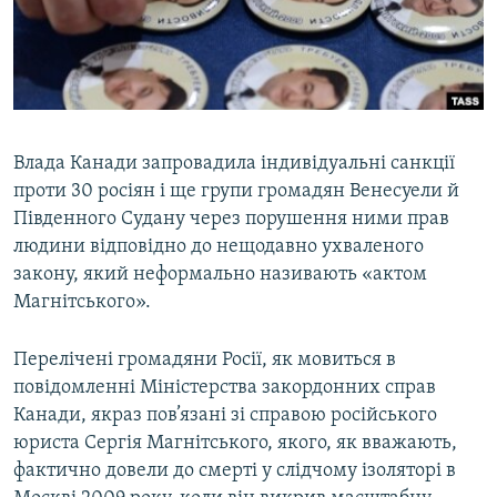
ВІДЕОУРОКИ «ELIFBE»
Русский
СВІДЧЕННЯ ОКУПАЦІЇ
Qırımtatar
УКРАЇНСЬКА ПРОБЛЕМА КРИМУ
ДОЛУЧАЙСЯ!
ІНФОГРАФІКА
Влада Канади запровадила індивідуальні санкції
проти 30 росіян і ще групи громадян Венесуели й
Південного Судану через порушення ними прав
Усі сайти RFE/RL
людини відповідно до нещодавно ухваленого
закону, який неформально називають «актом
Магнітського».
Перелічені громадяни Росії, як мовиться в
повідомленні Міністерства закордонних справ
Канади, якраз пов’язані зі справою російського
юриста Сергія Магнітського, якого, як вважають,
фактично довели до смерті у слідчому ізоляторі в