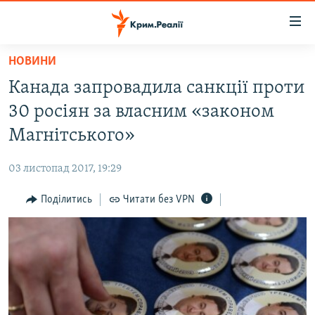
Доступність
посилання
Перейти
НОВИНИ
до
НОВИНИ
Канада запровадила санкції проти
основного
ВОДА.КРИМ
матеріалу
30 росіян за власним «законом
ВІДЕО ТА ФОТО
Перейти
Магнітського»
до
ПОЛІТИКА
основної
03 листопад 2017, 19:29
БЛОГИ
навігації
Перейти
Поділитись
Читати без VPN
ПОГЛЯД
до
ІНТЕРВ'Ю
пошуку
ВСЕ ЗА ДЕНЬ
СПЕЦПРОЕКТИ
ЯК ОБІЙТИ БЛОКУВАННЯ
ДЕПОРТАЦІЯ