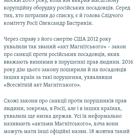
Москві 2009 року, коли він викрив масштабну
корупційну оборудку російських посадовців. Серед
тих, хто потрапив до списку, є й голова Слідчого
комітету Росії Олександр Бастрикін.
Через справу з його смертю США 2012 року
ухвалили так званий «акт Магнітського» – закон
про санкції проти російських посадовців, яких
вважають винними в порушенні прав людини. 2016
року дію цього закону поширили й на посадовців
інших країн за такі порушення, ухваливши
«Всесвітній акт Магнітського».
Схожі закони про санкції проти порушників прав
людини, зокрема, в Росії, але і в інших країнах,
ухвалила ще низка держав. Усі їх неформально
називають «актами Магнітського», хоча вони
можуть мати інші офіційні назви. 18 жовтня такий