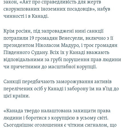
закон, «Акт про справедливість для жертв
скорумпованих іноземних посадовців», набув
чинності і в Канаді.
Крім росіян, під запроваджені нині санкції
потрапили 19 громадян Венесуели, включно з її
президентом Ніколасом Мадуро, і троє громадян
Південного Судану. Всіх їх у Канаді вважають
відповідальними за грубі порушення прав людини
чи причетними до масштабної корупції.
Санкції передбачають заморожування активів
перелічених осіб у Канаді і заборону їм на в’їзд до
цієї країни.
«Канада твердо налаштована захищати права
людини і боротися з корупцією в усьому світі.
Сьогоднішнє оголошення є чітким сигналом, що