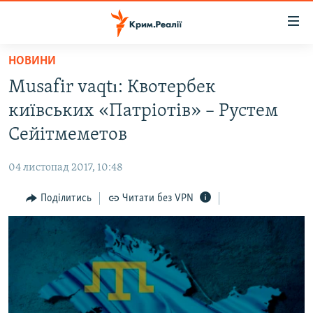
Доступність
посилання
Перейти
НОВИНИ
до
НОВИНИ
Musafir vaqtı: Квотербек
основного
ВОДА.КРИМ
матеріалу
київських «Патріотів» – Рустем
ВІДЕО ТА ФОТО
Перейти
Сейітмеметов
до
ПОЛІТИКА
основної
04 листопад 2017, 10:48
БЛОГИ
навігації
Перейти
Поділитись
Читати без VPN
ПОГЛЯД
до
ІНТЕРВ'Ю
пошуку
ВСЕ ЗА ДЕНЬ
СПЕЦПРОЕКТИ
ЯК ОБІЙТИ БЛОКУВАННЯ
ДЕПОРТАЦІЯ