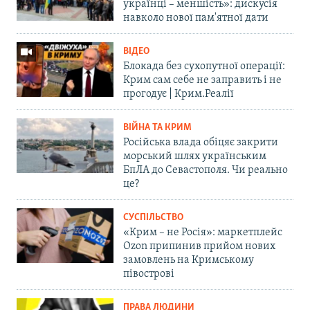
українці – меншість»: дискусія
навколо нової пам'ятної дати
ВІДЕО
Блокада без сухопутної операції:
Крим сам себе не заправить і не
прогодує | Крим.Реалії
ВІЙНА ТА КРИМ
Російська влада обіцяє закрити
морський шлях українським
БпЛА до Севастополя. Чи реально
це?
СУСПІЛЬСТВО
«Крим – не Росія»: маркетплейс
Ozon припинив прийом нових
замовлень на Кримському
півострові
ПРАВА ЛЮДИНИ