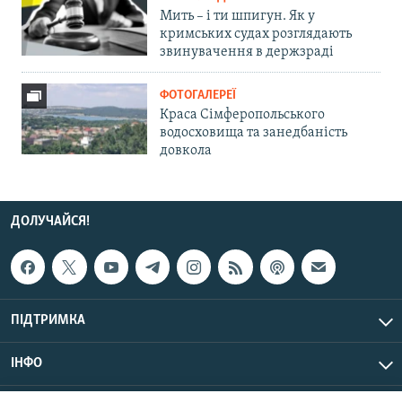
Мить – і ти шпигун. Як у
кримських судах розглядають
звинувачення в держзраді
ФОТОГАЛЕРЕЇ
Краса Сімферопольського
водосховища та занедбаність
довкола
ДОЛУЧАЙСЯ!
ПІДТРИМКА
ІНФО