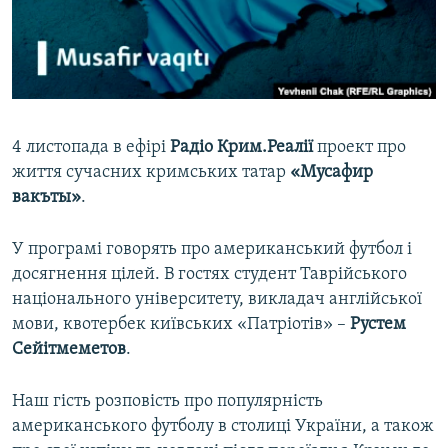
ВІДЕОУРОКИ «ELIFBE»
Русский
СВІДЧЕННЯ ОКУПАЦІЇ
Qırımtatar
УКРАЇНСЬКА ПРОБЛЕМА КРИМУ
ДОЛУЧАЙСЯ!
ІНФОГРАФІКА
4 листопада в ефірі
Радіо Крим.Реалії
проект про
життя сучасних кримських татар
«Мусафир
вакъты»
.
Усі сайти RFE/RL
У програмі говорять про американський футбол і
досягнення цілей. В гостях студент Таврійського
національного університету, викладач англійської
мови, квотербек київських «Патріотів» –
Рустем
Сейітмеметов
.
Наш гість розповість про популярність
американського футболу в столиці України, а також