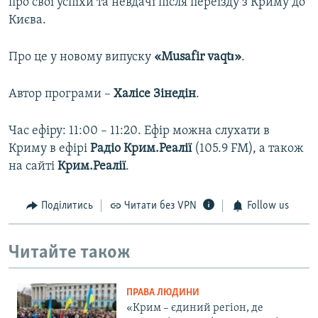
про свої успіхи та невдачі після переїзду з Криму до
Києва.
Про це у новому випуску
«Musafir vaqtı»
.
Автор програми –
Халісе Зінедін
.
Час ефіру: 11:00 – 11:20. Ефір можна слухати в
Криму в ефірі
Радіо Крим.Реалії
(105.9 FM), а також
на сайті
Крим.Реалії
.
Поділитись
Читати без VPN
Follow us
Читайте також
ПРАВА ЛЮДИНИ
«Крим – єдиний регіон, де