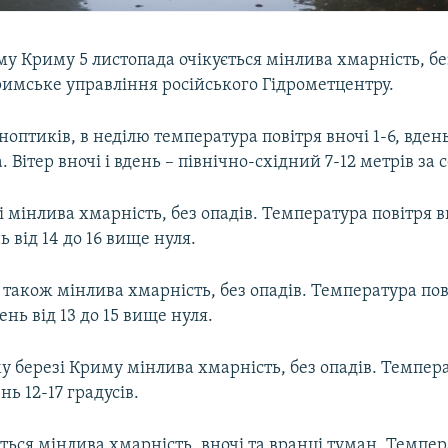
у Криму 5 листопада очікується мінлива хмарність, бе
римське управління російського Гідрометцентру.
оптиків, в неділю температура повітря вночі 1-6, вдень
. Вітер вночі і вдень – північно-східний 7-12 метрів за 
 мінлива хмарність, без опадів. Температура повітря вн
ь від 14 до 16 вище нуля.
 також мінлива хмарність, без опадів. Температура пові
день від 13 до 15 вище нуля.
 березі Криму мінлива хмарність, без опадів. Темпера
ень 12-17 градусів.
ється мінлива хмарність, вночі та вранці туман. Темпер