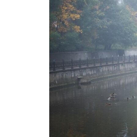
ВІДЕОУРОКИ «ELIFBE»
СВІДЧЕННЯ ОКУПАЦІЇ
УКРАЇНСЬКА ПРОБЛЕМА КРИМУ
ІНФОГРАФІКА