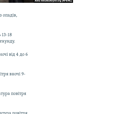
з опадів,
 13-18
секунду.
очі від 4 до 6
тря вночі 9-
тура повітря
атура повітря