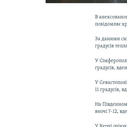
В анексованом
повідомляє к
За даними син
градусів тепла
У Сімферополі
градусів, вден
У Севастополі
11 градусів, в
На Південному
вночі 7-12, вд
У Керчі очіку