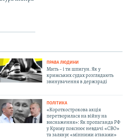
ПРАВА ЛЮДИНИ
Мить – і ти шпигун. Як у
кримських судах розглядають
звинувачення в держзраді
ПОЛІТИКА
«Короткострокова акція
перетворилася на війну на
виснаження»: Як пропаганда РФ
у Криму пояснює невдачі «СВО»
та залякує «мінними атаками»