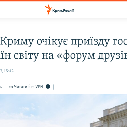
Криму очікує приїзду гос
їн світу на «форум друзі
, 15:42
ь
Читати без VPN