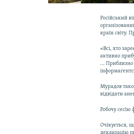
Російський в
організований
країн світу. 
«Всі, хто заре
активно приб
... Приблизно
інформагентс
Мурадов також
відвідати ане
Робочу сесію 
Очікується, щ
декларацію п