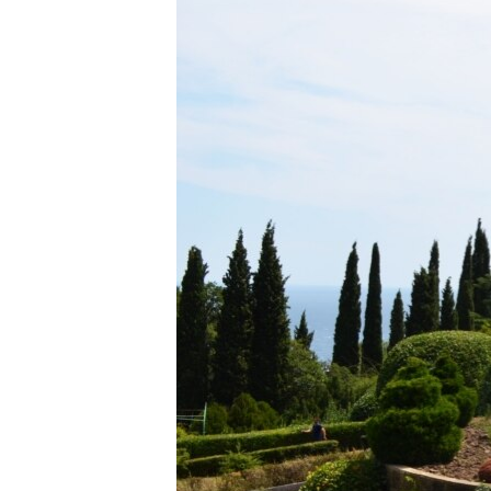
ВІДЕОУРОКИ «ELIFBE»
СВІДЧЕННЯ ОКУПАЦІЇ
УКРАЇНСЬКА ПРОБЛЕМА КРИМУ
ІНФОГРАФІКА