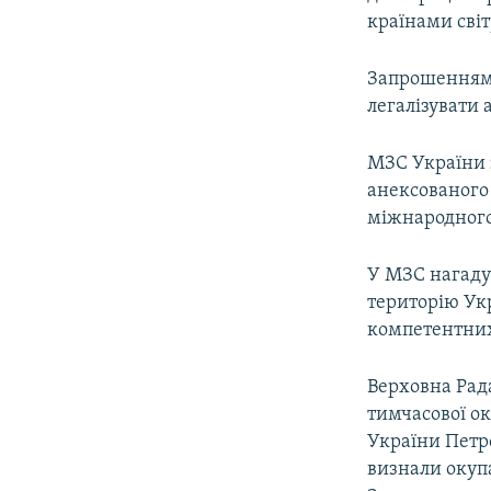
країнами світ
Запрошенням 
легалізувати 
МЗС України з
анексованого
міжнародного
У МЗС нагаду
територію Укр
компетентних 
Верховна Рада
тимчасової ок
України Петр
визнали окупа