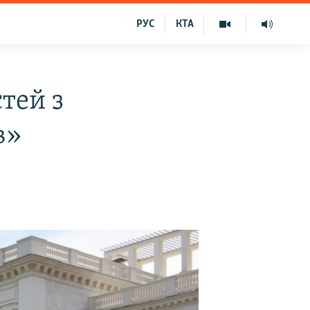
РУС
КТА
тей з
в»