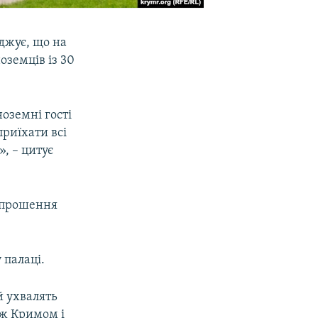
джує, що на
оземців із 30
ноземні гості
риїхати всі
», – цитує
запрошення
 палаці.
й ухвалять
іж Кримом і