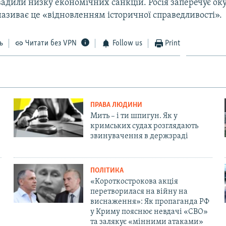
вадили низку економічних санкцій. Росія заперечує ок
називає це «відновленням історичної справедливості».
ь
Читати без VPN
Follow us
Print
ПРАВА ЛЮДИНИ
Мить – і ти шпигун. Як у
кримських судах розглядають
звинувачення в держзраді
ПОЛІТИКА
«Короткострокова акція
перетворилася на війну на
виснаження»: Як пропаганда РФ
у Криму пояснює невдачі «СВО»
та залякує «мінними атаками»