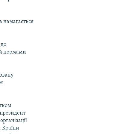
а намагається
 до
 й нормами
повану
ом
атком
у президент
організації
. Країни