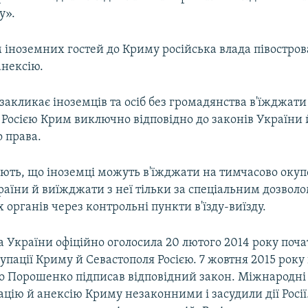
у».
іноземних гостей до Криму російська влада півостров
анексію.
акликає іноземців та осіб без громадянства в'їжджати
 Росією Крим виключно відповідно до законів України
 права.
ють, що іноземці можуть в'їжджати на тимчасово оку
аїни й виїжджати з неї тільки за спеціальним дозвол
органів через контрольні пункти в'їзду-виїзду.
 України офіційно оголосила 20 лютого 2014 року поч
упації Криму й Севастополя Росією. 7 жовтня 2015 рок
о Порошенко підписав відповідний закон. Міжнародні 
цію й анексію Криму незаконними і засудили дії Росії