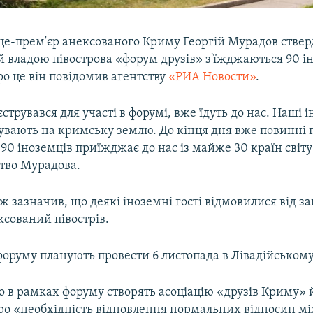
іце-прем'єр анексованого Криму Георгій Мурадов ствер
 владою півострова «форум друзів» з'їжджаються 90 ін
Про це він повідомив агентству
«РИА Новости»
.
єструвався для участі в форумі, вже їдуть до нас. Наші і
увають на кримську землю. До кінця дня вже повинні п
 90 іноземців приїжджає до нас із майже 30 країн світу
тво Мурадова.
 зазначив, що деякі іноземні гості відмовилися від 
ксований півострів.
форуму планують провести 6 листопада в Лівадійському
о в рамках форуму створять асоціацію «друзів Криму» 
ро «необхідність відновлення нормальних відносин м