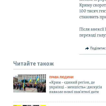
Криму скорот
100 тисяч гек
становить при
Після анексії
переході галу
Поділитис
Читайте також
ПРАВА ЛЮДИНИ
«Крим – єдиний регіон, де
українці – меншість»: дискусія
навколо нової пам'ятної дати