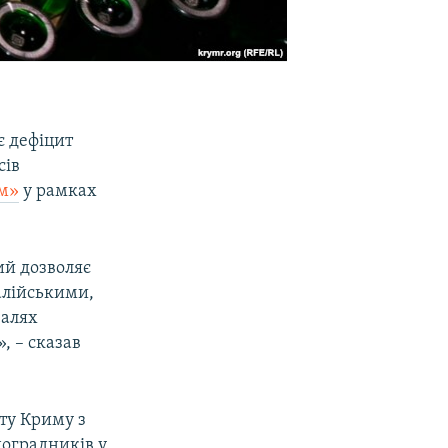
є дефіцит
сів
м»
у рамках
ий дозволяє
алійськими,
валях
, – сказав
нту Криму з
ноградників у