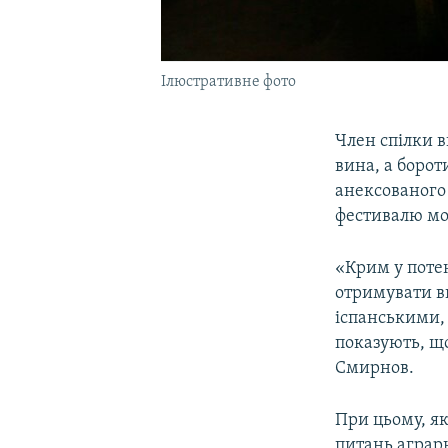
Ілюстративне фото
Член спілки 
вина, а борот
анексованого
фестивалю мол
«Крим у потен
отримувати в
іспанськими, 
показують, що
Смирнов.
При цьому, як
питань аграрн