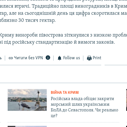
илися втричі. Традиційно площі виноградників в Крим
тар, але на сьогоднішній день ця цифра скоротилася ма
близно 30 тисяч гектар.
 Криму винороби півострова зіткнулися з низкою проб
зі під російську стандартизацію й вимоги законів.
ь
Читати без VPN
Follow us
Print
ВІЙНА ТА КРИМ
Російська влада обіцяє закрити
морський шлях українським
БпЛА до Севастополя. Чи реально
це?