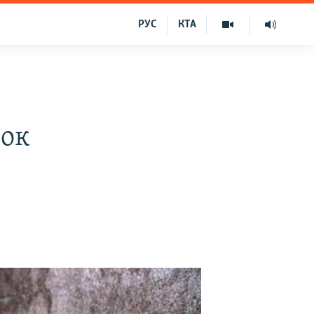
РУС
КТА
нок