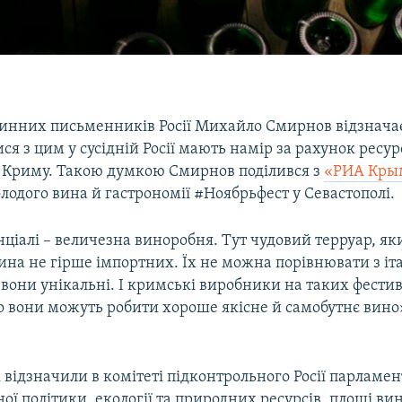
винних письменників Росії Михайло Смирнов відзнача
ися з цим у сусідній Росії мають намір за рахунок ресур
 Криму. Такою думкою Смирнов поділився з
«РИА Кры
одого вина й гастрономії #Ноябрьфест у Севастополі.
ціалі – величезна виноробня. Тут чудовий терруар, як
ина не гірше імпортних. Їх не можна порівнювати з іт
вони унікальні. І кримські виробники на таких фести
 вони можуть робити хороше якісне й самобутнє вино»
 відзначили в комітеті підконтрольного Росії парламе
ої політики, екології та природних ресурсів, площі ви