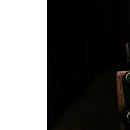
ВІДЕОУРОКИ «ELIFBE»
СВІДЧЕННЯ ОКУПАЦІЇ
УКРАЇНСЬКА ПРОБЛЕМА КРИМУ
ІНФОГРАФІКА