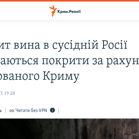
т вина в сусідній Росії
ваються покрити за раху
ованого Криму
, 19:28
ь
Читати без VPN