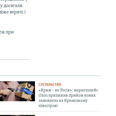
у досягали
йже втричі і
лем при
СУСПІЛЬСТВО
«Крим – не Росія»: маркетплейс
Ozon припинив прийом нових
замовлень на Кримському
півострові