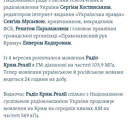
Національної ради з питань телебачення й
радіомовлення України
Сергієм Костинським
,
редактором інтернет-видання «Українська правда»
Севгіль Мусаєвою
, кримчанином, викраденим
ФСБ,
Ренатом Параламовим
і головою правління
громадської організаці «Правозахисний рух
Криму»
Енвером Кадировим
.
Із 4 вересня розпочалося мовлення
Радіо
Крим.Реалії
в FM-діапазоні на частоті 105,9 МГц.
Тепер мовлення українською й російською мовами
ведеться 24 години на добу.
Водночас
Радіо Крим.Реалії
спільно з Національною
суспільною радіокомпанією України продовжує
мовлення на Крим на середніх хвилях АМ на
частоті 549 кГц.