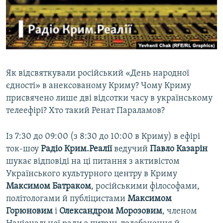
ВІДЕОУРОКИ «ELIFBE»
Русский
СВІДЧЕННЯ ОКУПАЦІЇ
Qırımtatar
УКРАЇНСЬКА ПРОБЛЕМА КРИМУ
ДОЛУЧАЙСЯ!
ІНФОГРАФІКА
Як відсвяткували російський «День народної
єдності» в анексованому Криму? Чому Криму
присвячено лише дві відсотки часу в українському
Усі сайти RFE/RL
телеефірі? Хто такий Ренат Параламов?
Із 7:30 до 09:00 (з 8:30 до 10:00 в Криму) в ефірі
ток-шоу
Радіо Крим.Реалії
ведучий
Павло Казарін
шукає відповіді на ці питання з активістом
Українського культурного центру в Криму
Максимом Батраком
, російськими філософами,
політологами й публіцистами
Максимом
Горюновим
і
Олександром Морозовим
, членом