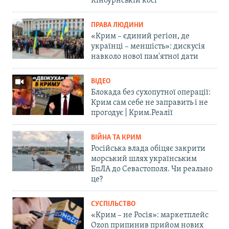
Кінбурнській косі
ПРАВА ЛЮДИНИ
«Крим – єдиний регіон, де
українці – меншість»: дискусія
навколо нової пам'ятної дати
ВІДЕО
Блокада без сухопутної операції:
Крим сам себе не заправить і не
прогодує | Крим.Реалії
ВІЙНА ТА КРИМ
Російська влада обіцяє закрити
морський шлях українським
БпЛА до Севастополя. Чи реально
це?
СУСПІЛЬСТВО
«Крим – не Росія»: маркетплейс
Ozon припинив прийом нових