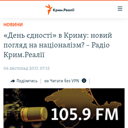
Доступність
посилання
Перейти
НОВИНИ
до
НОВИНИ
«День єдності» в Криму: новий
основного
ВОДА.КРИМ
матеріалу
погляд на націоналізм? – Радіо
ВІДЕО ТА ФОТО
Перейти
Крим.Реалії
до
ПОЛІТИКА
основної
06 листопад 2017, 07:15
БЛОГИ
навігації
Перейти
Поділитись
Читати без VPN
ПОГЛЯД
до
ІНТЕРВ'Ю
пошуку
ВСЕ ЗА ДЕНЬ
СПЕЦПРОЕКТИ
ЯК ОБІЙТИ БЛОКУВАННЯ
ДЕПОРТАЦІЯ