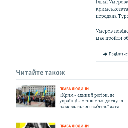
Ільмі Умерова
кримськотата
передала Туре
Умеров повідо
має пройти об
Поділитис
Читайте також
ПРАВА ЛЮДИНИ
«Крим – єдиний регіон, де
українці – меншість»: дискусія
навколо нової пам'ятної дати
ПРАВА ЛЮДИНИ