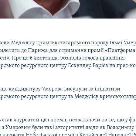
лови Меджлісу кримськотатарського народу Ільмі Умеро
 вилетить до Парижа для отримання премії «Платформа
істі». Про це 6 листопада розповів голова правління
рського ресурсного центру Ескендер Барієв на прес-ко
 що кандидатуру Умерова висунули за ініціативи
рського ресурсного центру та Меджлісу кримськотата
 став лауреатом цієї премії, незважаючи на те, що у фі
м з Умеровим були такі авторитетні люди як Володимир
а лауреата Нобелівської премії з Китайської Народної Р