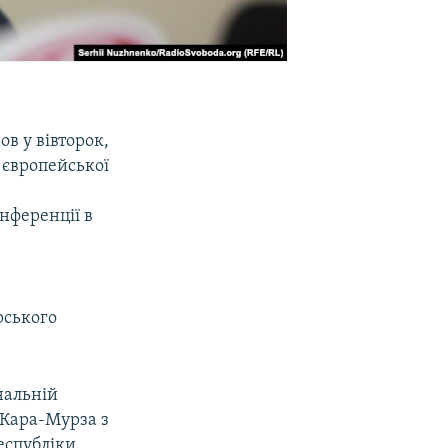
в у вівторок,
 європейської
нференції в
рського
нальній
 Кара-Мурза з
еспубліки,