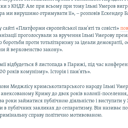
ки з КНДР. Але при всьому при тому Ільмі Умеров виг
тра ми вирушимо отримувати її», ‒ розповів Ескендер Б
 сайті «Платформи європейської пам'яті та совісті»
пов
нізації проголосували за вручення Ільмі Умерову премі
 боротьби проти тоталітаризму за ідеали демократії, о
ни й верховенство закону».
ії відбудеться 8 листопада в Парижі, під час конферен
0 років комунізму». Історія і пам'ять».
лови Меджлісу кримськотатарського народу Ільмі Умер
 анексованому Криму до двох років колонії-поселення
а роки займатися публічною діяльністю і виступати у
и в публічних закликах до сепаратизму. Він називає п
кримінальну справу політично мотивованою.