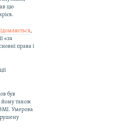
рав цю
арієв.
ідомляється
,
ї «за
сновні права і
ції
ов був
, йому також
 ЗМІ. Умерова
орушену