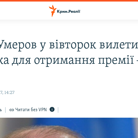
Умеров у вівторок вилети
а для отримання премії 
в
, 14:27
ь
Читати без VPN