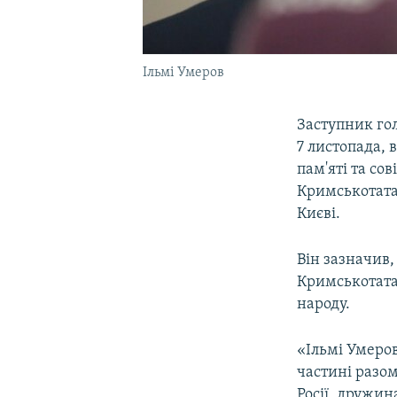
Ільмі Умеров
Заступник го
7 листопада,
пам'яті та сов
Кримськотата
Києві.
Він зазначив,
Кримськотата
народу.
«Ільмі Умеров
частині разо
Росії, дружин