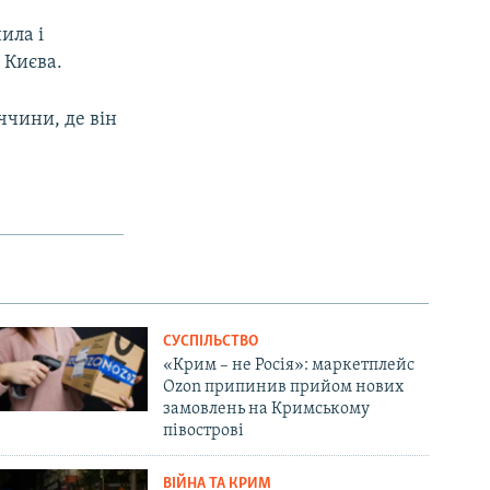
ила і
 Києва.
ччини, де він
СУСПІЛЬСТВО
«Крим – не Росія»: маркетплейс
Ozon припинив прийом нових
замовлень на Кримському
півострові
ВІЙНА ТА КРИМ