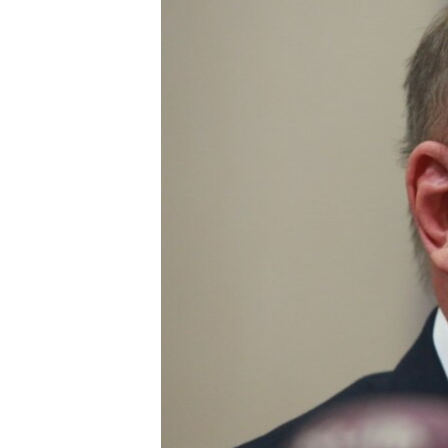
ВІДЕОУРОКИ «ELIFBE»
СВІДЧЕННЯ ОКУПАЦІЇ
УКРАЇНСЬКА ПРОБЛЕМА КРИМУ
ІНФОГРАФІКА