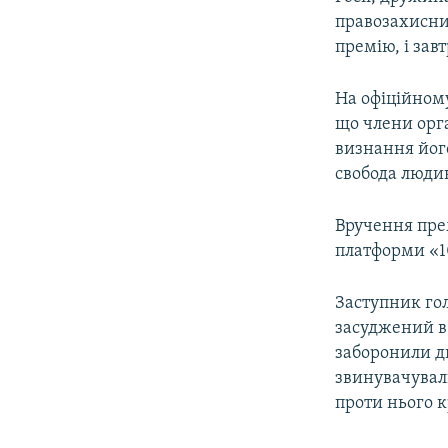
правозахисни
премію, і зав
На офіційному
що члени орга
визнання його
свобода люди
Вручення прем
платформи «10
Заступник го
засуджений в
заборонили дв
звинувачувал
проти нього 