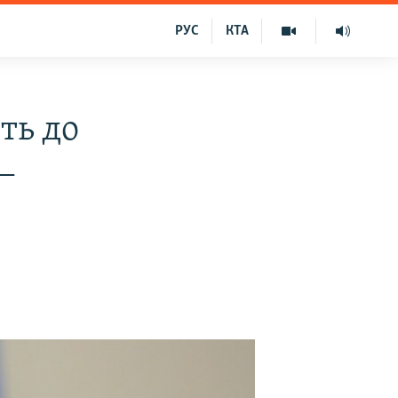
РУС
КТА
ть до
‒