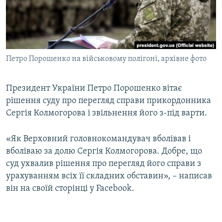
ВІДЕОУРОКИ «ELIFBE»
Русский
СВІДЧЕННЯ ОКУПАЦІЇ
Qırımtatar
УКРАЇНСЬКА ПРОБЛЕМА КРИМУ
Петро Порошенко на військовому полігоні, архівне фото
ДОЛУЧАЙСЯ!
ІНФОГРАФІКА
Президент України Петро Порошенко вітає
рішення суду про перегляд справи прикордонника
Усі сайти RFE/RL
Сергія Колмогорова і звільнення його з-під варти.
«Як Верховний головнокомандувач вболівав і
вболіваю за долю Сергія Колмогорова. Добре, що
суд ухвалив рішення про перегляд його справи з
урахуванням всіх її складних обставин», – написав
він на своїй сторінці у Facebook.