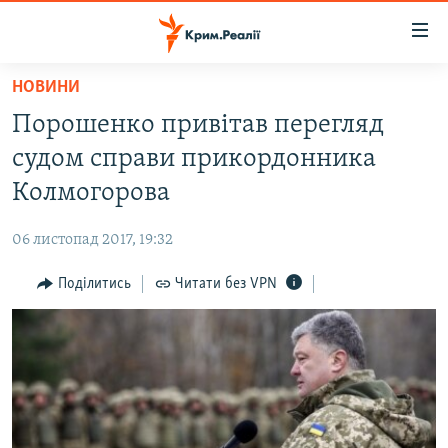
Доступність
посилання
Перейти
НОВИНИ
до
НОВИНИ
Порошенко привітав перегляд
основного
ВОДА.КРИМ
матеріалу
судом справи прикордонника
ВІДЕО ТА ФОТО
Перейти
Колмогорова
до
ПОЛІТИКА
основної
06 листопад 2017, 19:32
БЛОГИ
навігації
Перейти
Поділитись
Читати без VPN
ПОГЛЯД
до
ІНТЕРВ'Ю
пошуку
ВСЕ ЗА ДЕНЬ
СПЕЦПРОЕКТИ
ЯК ОБІЙТИ БЛОКУВАННЯ
ДЕПОРТАЦІЯ