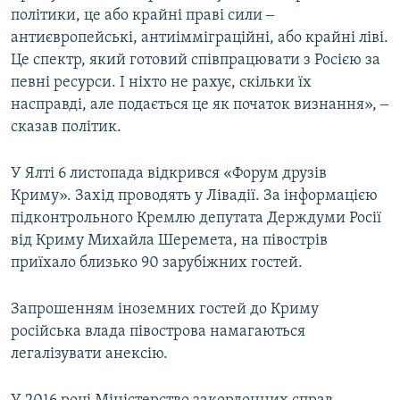
політики, це або крайні праві сили ‒
антиєвропейські, антиімміграційні, або крайні ліві.
Це спектр, який готовий співпрацювати з Росією за
певні ресурси. І ніхто не рахує, скільки їх
насправді, але подається це як початок визнання», ‒
сказав політик.
У Ялті 6 листопада відкрився «Форум друзів
Криму». Захід проводять у Лівадії. За інформацією
підконтрольного Кремлю депутата Держдуми Росії
від Криму Михайла Шеремета, на півострів
приїхало близько 90 зарубіжних гостей.
Запрошенням іноземних гостей до Криму
російська влада півострова намагаються
легалізувати анексію.