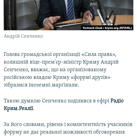
ВІДЕОУРОКИ «ELIFBE»
Русский
СВІДЧЕННЯ ОКУПАЦІЇ
Qırımtatar
УКРАЇНСЬКА ПРОБЛЕМА КРИМУ
Андрій Сенченко
ДОЛУЧАЙСЯ!
ІНФОГРАФІКА
Голова громадської організації «Сила права»,
колишній віце-прем'єр-міністр Криму Андрій
Усі сайти RFE/RL
Сенченко, вважає, що на організованому
російською владою Криму «форумі друзів»
зібралися іноземні марґінали.
Такою думкою Сенченко поділився в ефірі
Радіо
Крим.Реалії
.
За його словами, рівень і компетентність учасників
форуму не дає реальної можливості обговорення