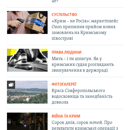
це?
СУСПІЛЬСТВО
«Крим – не Росія»: маркетплейс
Ozon припинив прийом нових
замовлень на Кримському
півострові
ПРАВА ЛЮДИНИ
Мить – і ти шпигун. Як у
кримських судах розглядають
звинувачення в держзраді
ФОТОГАЛЕРЕЇ
Краса Сімферопольського
водосховища та занедбаність
довкола
ВІЙНА ТА КРИМ
Сорок днів, сорок ночей. Про
результати кримської операції з