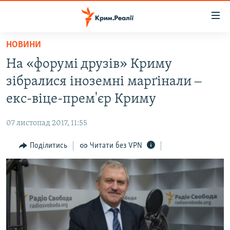
Доступність
посилання
Перейти
НОВИНИ
до
НОВИНИ
На «форумі друзів» Криму
основного
ВОДА.КРИМ
матеріалу
зібралися іноземні марґінали ‒
ВІДЕО ТА ФОТО
Перейти
екс-віце-прем'єр Криму
до
ПОЛІТИКА
основної
07 листопад 2017, 11:55
БЛОГИ
навігації
Перейти
Поділитись
Читати без VPN
ПОГЛЯД
до
ІНТЕРВ'Ю
пошуку
ВСЕ ЗА ДЕНЬ
СПЕЦПРОЕКТИ
ЯК ОБІЙТИ БЛОКУВАННЯ
ДЕПОРТАЦІЯ