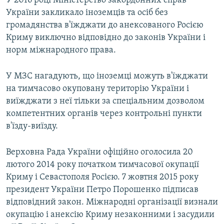
У 2016 році Міністерство закордонних справ
України закликало іноземців та осіб без
громадянства в'їжджати до анексованого Росією
Криму виключно відповідно до законів України і
норм міжнародного права.
У МЗС нагадують, що іноземці можуть в'їжджати
на тимчасово окуповану територію України і
виїжджати з неї тільки за спеціальним дозволом
компетентних органів через контрольні пункти
в'їзду-виїзду.
Верховна Рада України офіційно оголосила 20
лютого 2014 року початком тимчасової окупації
Криму і Севастополя Росією. 7 жовтня 2015 року
президент України Петро Порошенко підписав
відповідний закон. Міжнародні організації визнали
окупацію і анексію Криму незаконними і засудили