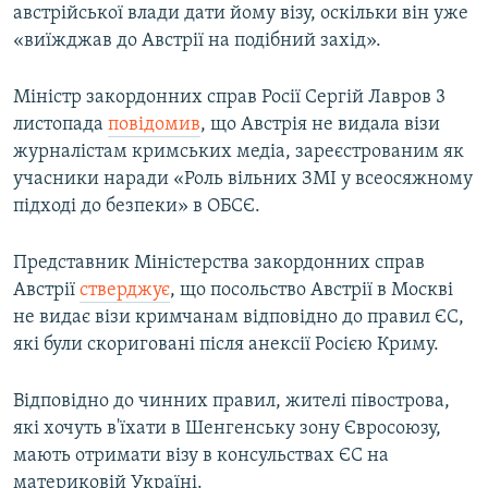
австрійської влади дати йому візу, оскільки він уже
«виїжджав до Австрії на подібний захід».
Міністр закордонних справ Росії Сергій Лавров 3
листопада
повідомив
, що Австрія не видала візи
журналістам кримських медіа, зареєстрованим як
учасники наради «Роль вільних ЗМІ у всеосяжному
підході до безпеки» в ОБСЄ.
Представник Міністерства закордонних справ
Австрії
стверджує
, що посольство Австрії в Москві
не видає візи кримчанам відповідно до правил ЄС,
які були скориговані після анексії Росією Криму.
Відповідно до чинних правил, жителі півострова,
які хочуть в'їхати в Шенгенську зону Євросоюзу,
мають отримати візу в консульствах ЄС на
материковій Україні.