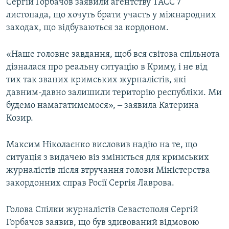
Сергій Горбачов заявили агентству ТАСС 7
листопада, що хочуть брати участь у міжнародних
заходах, що відбуваються за кордоном.
«Наше головне завдання, щоб вся світова спільнота
дізналася про реальну ситуацію в Криму, і не від
тих так званих кримських журналістів, які
давним-давно залишили територію республіки. Ми
будемо намагатимемося», ‒ заявила Катерина
Козир.
Максим Ніколаєнко висловив надію на те, що
ситуація з видачею віз зміниться для кримських
журналістів після втручання голови Міністерства
закордонних справ Росії Сергія Лаврова.
Голова Спілки журналістів Севастополя Сергій
Горбачов заявив, що був здивований відмовою