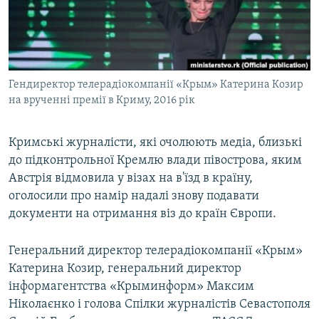
ВІДЕОУРОКИ «ELIFBE»
Русский
СВІДЧЕННЯ ОКУПАЦІЇ
Qırımtatar
УКРАЇНСЬКА ПРОБЛЕМА КРИМУ
Гендиректор телерадіокомпанії «Крым» Катерина Козир
ДОЛУЧАЙСЯ!
ІНФОГРАФІКА
на врученні премії в Криму, 2016 рік
Кримські журналісти, які очолюють медіа, близькі
Усі сайти RFE/RL
до підконтрольної Кремлю влади півострова, яким
Австрія відмовила у візах на в'їзд в країну,
оголосили про намір надалі знову подавати
документи на отримання віз до країн Європи.
Генеральний директор телерадіокомпанії «Крым»
Катерина Козир, генеральний директор
інформагентства «Крыминформ» Максим
Ніколаєнко і голова Спілки журналістів Севастополя