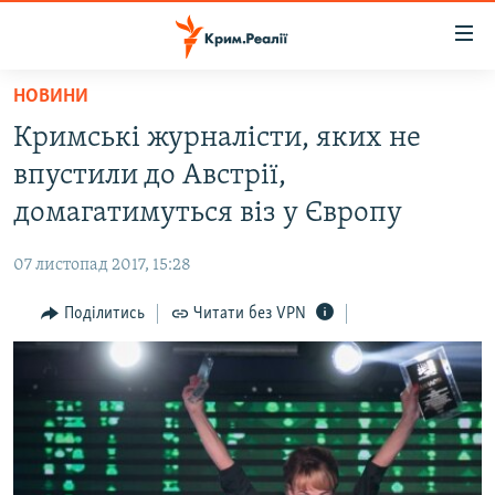
Доступність
посилання
Перейти
НОВИНИ
до
НОВИНИ
Кримські журналісти, яких не
основного
ВОДА.КРИМ
матеріалу
впустили до Австрії,
ВІДЕО ТА ФОТО
Перейти
домагатимуться віз у Європу
до
ПОЛІТИКА
основної
07 листопад 2017, 15:28
БЛОГИ
навігації
Перейти
Поділитись
Читати без VPN
ПОГЛЯД
до
ІНТЕРВ'Ю
пошуку
ВСЕ ЗА ДЕНЬ
СПЕЦПРОЕКТИ
ЯК ОБІЙТИ БЛОКУВАННЯ
ДЕПОРТАЦІЯ