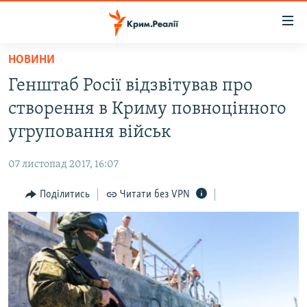
Доступність
посилання
Перейти
НОВИНИ
до
НОВИНИ
Генштаб Росії відзвітував про
основного
ВОДА.КРИМ
матеріалу
створення в Криму повноцінного
ВІДЕО ТА ФОТО
Перейти
угруповання військ
до
ПОЛІТИКА
основної
07 листопад 2017, 16:07
БЛОГИ
навігації
Перейти
Поділитись
Читати без VPN
ПОГЛЯД
до
ІНТЕРВ'Ю
пошуку
ВСЕ ЗА ДЕНЬ
СПЕЦПРОЕКТИ
ЯК ОБІЙТИ БЛОКУВАННЯ
ДЕПОРТАЦІЯ