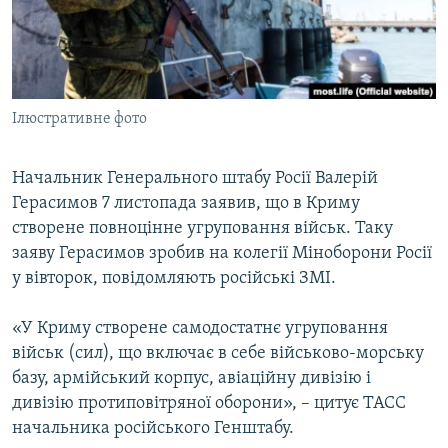
ВІДЕОУРОКИ «ELIFBE»
Русский
СВІДЧЕННЯ ОКУПАЦІЇ
Qırımtatar
УКРАЇНСЬКА ПРОБЛЕМА КРИМУ
Ілюстративне фото
ДОЛУЧАЙСЯ!
ІНФОГРАФІКА
Начальник Генерального штабу Росії Валерій
Герасимов 7 листопада заявив, що в Криму
Усі сайти RFE/RL
створене повноцінне угруповання військ. Таку
заяву Герасимов зробив на колегії Міноборони Росії
у вівторок, повідомляють російські ЗМІ.
«У Криму створене самодостатнє угруповання
військ (сил), що включає в себе військово-морську
базу, армійський корпус, авіаційну дивізію і
дивізію протиповітряної оборони», – цитує ТАСС
начальника російського Генштабу.