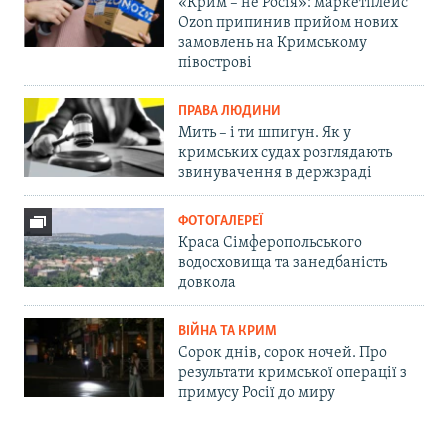
«Крим – не Росія»: маркетплейс
Ozon припинив прийом нових
замовлень на Кримському
півострові
ПРАВА ЛЮДИНИ
Мить – і ти шпигун. Як у
кримських судах розглядають
звинувачення в держзраді
ФОТОГАЛЕРЕЇ
Краса Сімферопольського
водосховища та занедбаність
довкола
ВІЙНА ТА КРИМ
Сорок днів, сорок ночей. Про
результати кримської операції з
примусу Росії до миру