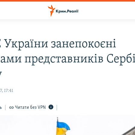
 України занепокоєні
ками представників Сербі
у
, 17:41
ь
Читати без VPN