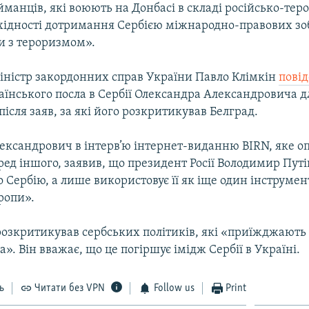
манців, які воюють на Донбасі в складі російсько-те
бхідності дотримання Сербією міжнародно-правових зоб
и з тероризмом».
міністр закордонних справ України Павло Клімкін
пові
аїнського посла в Сербії Олександра Александровича д
після заяв, за які його розкритикував Белград.
ександрович в інтерв’ю інтернет-виданню BIRN, яке 
ред іншого, заявив, що президент Росії Володимир Путі
о Сербію, а лише використовує її як іще один інструмен
ропи».
розкритикував сербських політиків, які «приїжджають 
а». Він вважає, що це погіршує імідж Сербії в Україні.
ь
Читати без VPN
Follow us
Print