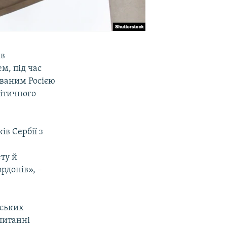
ів
м, під час
ованим Росією
ітичного
в Сербії з
ту й
рдонів», –
бських
питанні