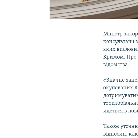
Міністр закор
консультації 
яких вислови
Кримом. Про 
відомства.
«Значне зане
окупованих К
дотримуватим
територіально
йдеться в пов
Також уточню
відносин, клю