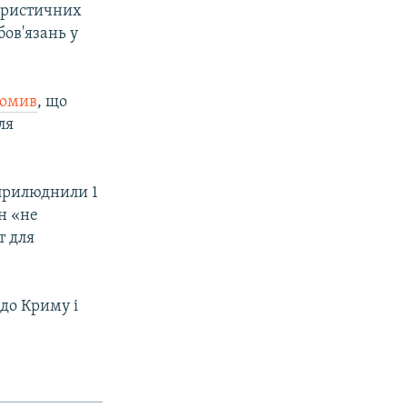
рористичних
ов'язань у
домив
, що
ля
оприлюднили 1
н «не
т для
до Криму і