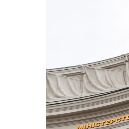
ВІДЕОУРОКИ «ELIFBE»
СВІДЧЕННЯ ОКУПАЦІЇ
УКРАЇНСЬКА ПРОБЛЕМА КРИМУ
ІНФОГРАФІКА