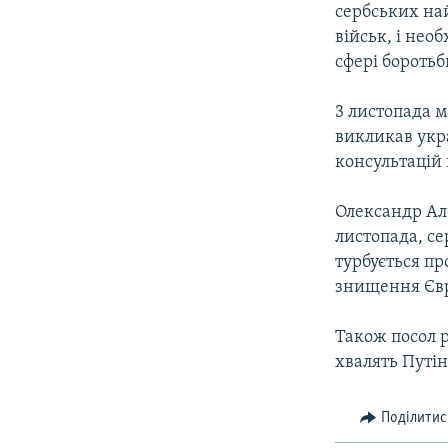
сербських най
військ, і нео
сфері боротьб
3 листопада 
викликав укр
консультацій 
Олександр Ал
листопада, се
турбується пр
знищення Єв
Також посол 
хвалять Путін
Поділитис