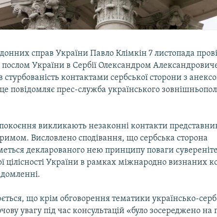
донних справ України Павло Клімкін 7 листопада пров
з послом України в Сербії Олександром Александровиче
в стурбованість контактами сербської сторони з анекс
це повідомляє прес-служба українського зовнішньопол
покоєння викликають незаконні контакти представникі
римом. Висловлено сподівання, що сербська сторона
еться декларованого нею принципу поваги сувереніте
ї цілісності України в рамках міжнародно визнаних ко
ідомленні.
ється, що крім обговорення тематики українсько-сер
чову увагу під час консультацій «було зосереджено на 