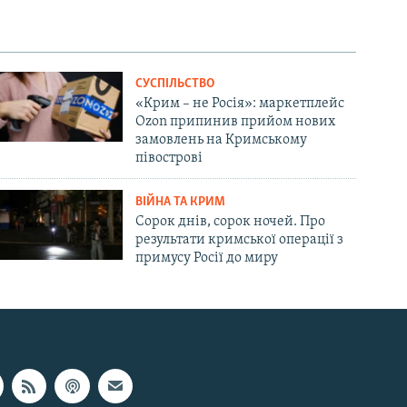
СУСПІЛЬСТВО
«Крим – не Росія»: маркетплейс
Ozon припинив прийом нових
замовлень на Кримському
півострові
ВІЙНА ТА КРИМ
Сорок днів, сорок ночей. Про
результати кримської операції з
примусу Росії до миру