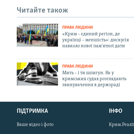
Читайте також
ПРАВА ЛЮДИНИ
«Крим – єдиний регіон, де
українці – меншість»: дискусія
навколо нової пам'ятної дати
ПРАВА ЛЮДИНИ
Мить – і ти шпигун. Як у
кримських судах розглядають
звинувачення в держзраді
Русский
ПІДТРИМКА
ІНФО
Qırımtatar
Ваше відео і фото
Крим.Реалії
ДОЛУЧАЙСЯ!