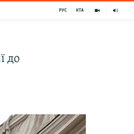
РУС
КТА
ї до