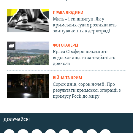
ПРАВА ЛЮДИНИ
Мить – і ти шпигун. Як у
кримських судах розглядають
звинувачення в держзраді
ФОТОГАЛЕРЕЇ
Краса Сімферопольського
водосховища та занедбаність
довкола
ВІЙНА ТА КРИМ
Сорок днів, сорок ночей. Про
результати кримської операції з
примусу Росії до миру
ДОЛУЧАЙСЯ!