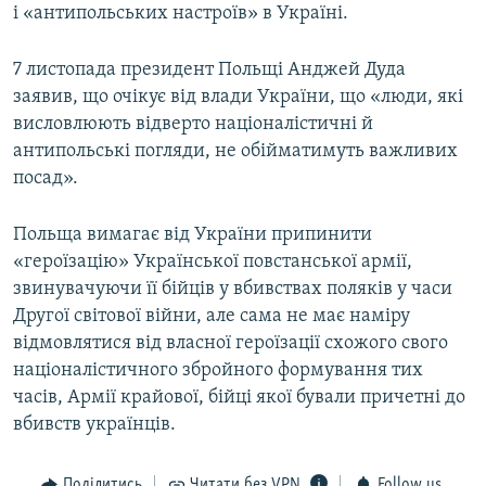
і «антипольських настроїв» в Україні.
7 листопада президент Польщі Анджей Дуда
заявив, що очікує від влади України, що «люди, які
висловлюють відверто націоналістичні й
антипольські погляди, не обійматимуть важливих
посад».
Польща вимагає від України припинити
«героїзацію» Української повстанської армії,
звинувачуючи її бійців у вбивствах поляків у часи
Другої світової війни, але сама не має наміру
відмовлятися від власної героїзації схожого свого
націоналістичного збройного формування тих
часів, Армії крайової, бійці якої бували причетні до
вбивств українців.
Поділитись
Читати без VPN
Follow us