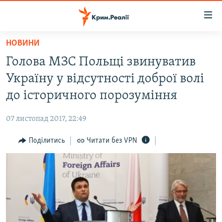
Доступність
посилання
Перейти
НОВИНИ
до
НОВИНИ
Голова МЗС Польщі звинуватив
основного
ВОДА.КРИМ
матеріалу
Україну у відсутності доброї волі
ВІДЕО ТА ФОТО
Перейти
до історичного порозуміння
до
ПОЛІТИКА
основної
07 листопад 2017, 22:49
БЛОГИ
навігації
Перейти
Поділитись
Читати без VPN
ПОГЛЯД
до
ІНТЕРВ'Ю
пошуку
ВСЕ ЗА ДЕНЬ
СПЕЦПРОЕКТИ
ЯК ОБІЙТИ БЛОКУВАННЯ
ДЕПОРТАЦІЯ