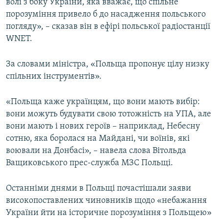
волі з боку України, яка вважає, що спільне
порозуміння привело б до насадження польського
погляду», – сказав він в ефірі польської радіостанції
WNET.
За словами міністра, «Польща пропонує цілу низку
спільних інструментів».
«Польща каже українцям, що вони мають вибір:
вони можуть будувати свою тотожність на УПА, але
вони мають і нових героїв – наприклад, Небесну
сотню, яка боролася на Майдані, чи воїнів, які
воювали на Донбасі», – навела слова Вітольда
Ващиковського прес-служба МЗС Польщі.
Останніми днями в Польщі почастішали заяви
високопоставлених чиновників щодо «небажання
України йти на історичне порозуміння з Польщею»