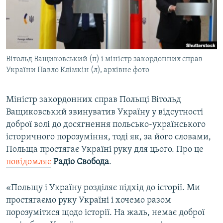
ВІДЕОУРОКИ «ELIFBE»
Русский
СВІДЧЕННЯ ОКУПАЦІЇ
Qırımtatar
УКРАЇНСЬКА ПРОБЛЕМА КРИМУ
Вітольд Ващиковський (п) і міністр закордонних справ
ДОЛУЧАЙСЯ!
ІНФОГРАФІКА
України Павло Клімкін (л), архівне фото
Міністр закордонних справ Польщі Вітольд
Усі сайти RFE/RL
Ващиковський звинуватив Україну у відсутності
доброї волі до досягнення польсько-українського
історичного порозуміння, тоді як, за його словами,
Польща простягає Україні руку для цього. Про це
повідомляє
Радіо Свобода
.
«Польщу і Україну розділяє підхід до історії. Ми
простягаємо руку Україні і хочемо разом
порозумітися щодо історії. На жаль, немає доброї