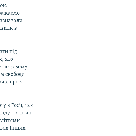
ьне
вважаємо
зазнавали
явили в
ати під
х, хто
й по всьому
ом свободи
аяві прес-
у в Росії, так
ладу країни і
иліттями
тьох інших