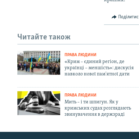
Поділитис
Читайте також
ПРАВА ЛЮДИНИ
«Крим – єдиний регіон, де
українці – меншість»: дискусія
навколо нової пам'ятної дати
ПРАВА ЛЮДИНИ
Мить – і ти шпигун. Як у
кримських судах розглядають
звинувачення в держзраді
Русский