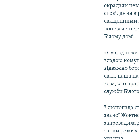
окрадали нев
сповідання ві
священними і
поневолення з
Білому домі.
«Сьогодні ми 
владою комуні
відважно бор
світі, наша н
всім, хто пра
служби Білог
7 листопада с
званої Жовтне
запровадила 
такий режим 
країнах.