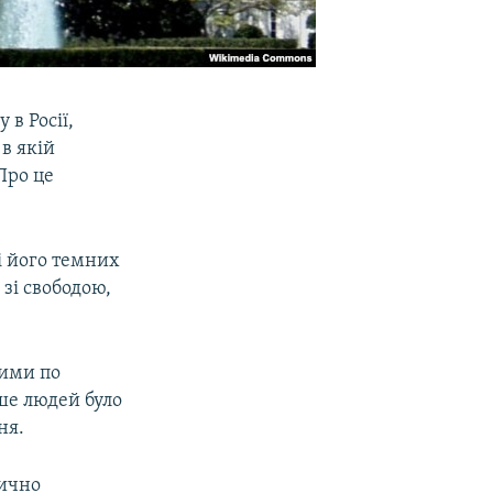
в Росії,
в якій
Про це
і його темних
 зі свободою,
жими по
ьше людей було
ня.
тично