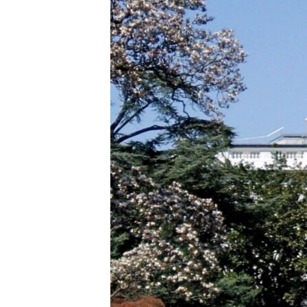
ВІДЕОУРОКИ «ELIFBE»
СВІДЧЕННЯ ОКУПАЦІЇ
УКРАЇНСЬКА ПРОБЛЕМА КРИМУ
ІНФОГРАФІКА