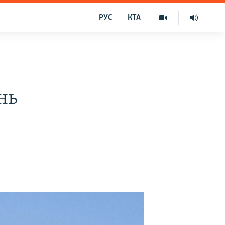
РУС
КТА
нь