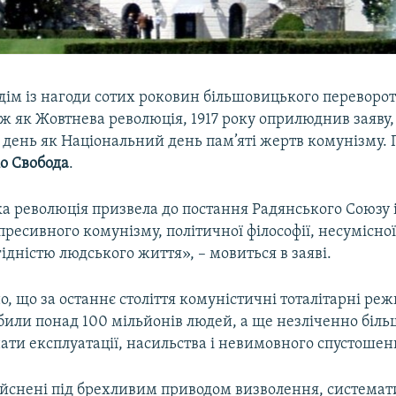
ім із нагоди сотих роковин більшовицького перевороту 
ж як Жовтнева революція, 1917 року оприлюднив заяву, 
 день як Національний день пам’яті жертв комунізму. 
іо Свобода
.
а революція призвела до постання Радянського Союзу 
пресивного комунізму, політичної філософії, несумісної
гідністю людського життя», – мовиться в заяві.
о, що за останнє століття комуністичні тоталітарні ре
вбили понад 100 мільйонів людей, а ще незліченно біл
ати експлуатації, насильства і невимовного спустошен
дійснені під брехливим приводом визволення, система