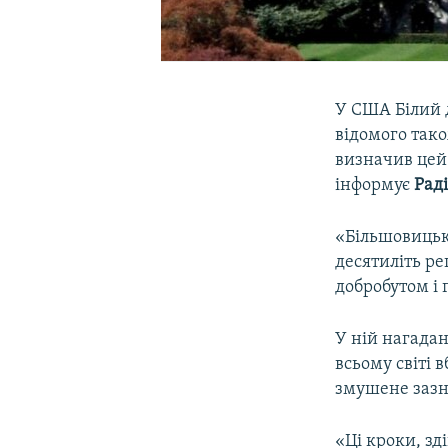
У США Білий д
відомого тако
визначив цей
інформує
Рад
«Більшовицьк
десятиліть ре
добробутом і 
У ній нагадан
всьому світі 
змушене зазн
«Ці кроки, з