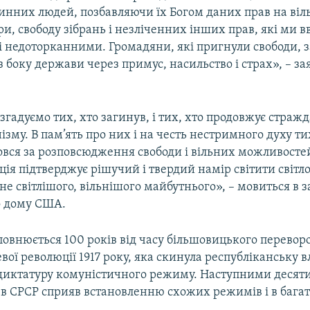
инних людей, позбавляючи їх Богом даних прав на віл
ри, свободу зібрань і незліченних інших прав, які ми 
 недоторканними. Громадяни, які пригнули свободи, 
 боку держави через примус, насильство і страх», – за
згадуємо тих, хто загинув, і тих, хто продовжує стражд
зму. В пам’ять про них і на честь нестримного духу ти
овся за розповсюдження свободи і вільних можливосте
ація підтверджує рішучий і твердий намір світити світл
гне світлішого, вільнішого майбутнього», – мовиться в з
о дому США.
повнюється 100 років від часу більшовицького переворот
вої революції 1917 року, яка скинула республіканську в
диктатуру комуністичного режиму. Наступними десят
в СРСР сприяв встановленню схожих режимів і в бага