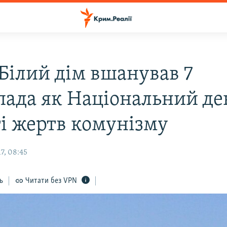
Білий дім вшанував 7
пада як Національний де
ті жертв комунізму
7, 08:45
ь
Читати без VPN