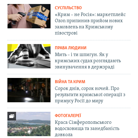
СУСПІЛЬСТВО
«Крим – не Росія»: маркетплейс
Ozon припинив прийом нових
замовлень на Кримському
півострові
ПРАВА ЛЮДИНИ
Мить – і ти шпигун. Як у
кримських судах розглядають
звинувачення в держзраді
ВІЙНА ТА КРИМ
Сорок днів, сорок ночей. Про
результати кримської операції з
примусу Росії до миру
ФОТОГАЛЕРЕЇ
Краса Сімферопольського
водосховища та занедбаність
довкола