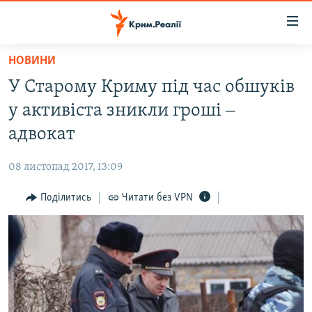
Доступність
посилання
Перейти
НОВИНИ
до
НОВИНИ
У Старому Криму під час обшуків
основного
ВОДА.КРИМ
матеріалу
у активіста зникли гроші ‒
ВІДЕО ТА ФОТО
Перейти
адвокат
до
ПОЛІТИКА
основної
08 листопад 2017, 13:09
БЛОГИ
навігації
Перейти
Поділитись
Читати без VPN
ПОГЛЯД
до
ІНТЕРВ'Ю
пошуку
ВСЕ ЗА ДЕНЬ
СПЕЦПРОЕКТИ
ЯК ОБІЙТИ БЛОКУВАННЯ
ДЕПОРТАЦІЯ