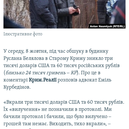
ВІДЕОУРОКИ «ELIFBE»
Русский
СВІДЧЕННЯ ОКУПАЦІЇ
Qırımtatar
УКРАЇНСЬКА ПРОБЛЕМА КРИМУ
Ілюстративне фото
ДОЛУЧАЙСЯ!
ІНФОГРАФІКА
У середу, 8 жовтня, під час обшуку в будинку
Руслана Белялова в Старому Криму зникло три
Усі сайти RFE/RL
тисячі доларів США та 60 тисяч російських рублів
(
близько 24 тисяч гривень ‒ КР
). Про це в
коментарі
Крим.Реалії
розповів адвокат Еміль
Курбедінов.
«Вкрали три тисячі доларів США та 60 тисяч рублів.
Їх «вилучення» не позначили в протоколі. Ми
бачили протокол і бачили, що було вилучено ‒
грошей там немає. Виходить, тихо вкрали», ‒