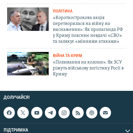
ПОЛІТИКА
«Короткострокова акція
перетворилася на війну на
виснаження»: Як пропаганда РФ
у Криму пояснює невдачі «СВО»
та залякує «мінними атаками»
ВІЙНА ТА КРИМ
«Полювання на колони». Як ЗСУ
ріжуть військову логістику Росії в
Криму
ДОЛУЧАЙСЯ!
ПІДТРИМКА