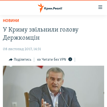
Доступність
посилання
Перейти
НОВИНИ
до
НОВИНИ
У Криму звільнили голову
основного
ВОДА.КРИМ
матеріалу
Держкомцін
ВІДЕО ТА ФОТО
Перейти
до
08 листопад 2017, 14:31
ПОЛІТИКА
основної
БЛОГИ
Поділитись
Читати без VPN
навігації
Перейти
ПОГЛЯД
до
ІНТЕРВ'Ю
пошуку
ВСЕ ЗА ДЕНЬ
СПЕЦПРОЕКТИ
ЯК ОБІЙТИ БЛОКУВАННЯ
ДЕПОРТАЦІЯ