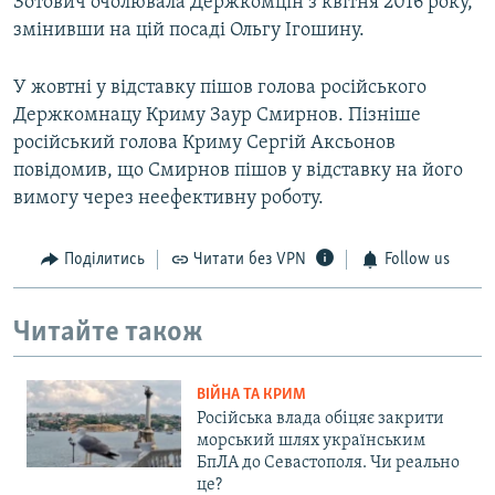
Зотович очолювала Держкомцін з квітня 2016 року,
змінивши на цій посаді Ольгу Ігошину.
У жовтні у відставку пішов голова російського
Держкомнацу Криму Заур Смирнов. Пізніше
російський голова Криму Сергій Аксьонов
повідомив, що Смирнов пішов у відставку на його
вимогу через неефективну роботу.
Поділитись
Читати без VPN
Follow us
Читайте також
ВІЙНА ТА КРИМ
Російська влада обіцяє закрити
морський шлях українським
БпЛА до Севастополя. Чи реально
це?