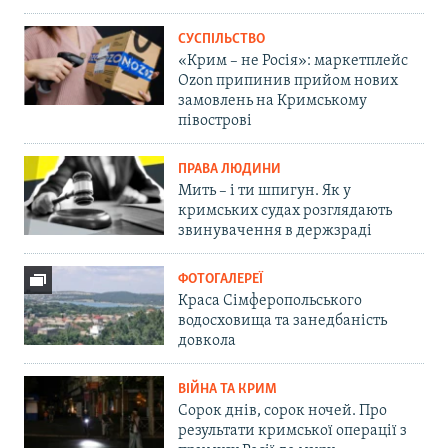
СУСПІЛЬСТВО
«Крим – не Росія»: маркетплейс
Ozon припинив прийом нових
замовлень на Кримському
півострові
ПРАВА ЛЮДИНИ
Мить – і ти шпигун. Як у
кримських судах розглядають
звинувачення в держзраді
ФОТОГАЛЕРЕЇ
Краса Сімферопольського
водосховища та занедбаність
довкола
ВІЙНА ТА КРИМ
Сорок днів, сорок ночей. Про
результати кримської операції з