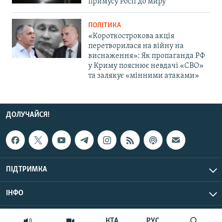
примусу Росії до миру
ПОЛІТИКА
«Короткострокова акція
перетворилася на війну на
виснаження»: Як пропаганда РФ
у Криму пояснює невдачі «СВО»
та залякує «мінними атаками»
ДОЛУЧАЙСЯ!
ПІДТРИМКА
ІНФО
© Крим.Реалії, 2026 | Усі права застережено.
КТА
РУС