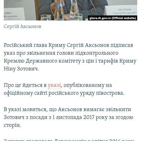
ВІДЕОУРОКИ «ELIFBE»
Русский
СВІДЧЕННЯ ОКУПАЦІЇ
Qırımtatar
Сергій Аксьонов
УКРАЇНСЬКА ПРОБЛЕМА КРИМУ
ДОЛУЧАЙСЯ!
ІНФОГРАФІКА
Російський глава Криму Сергій Аксьонов підписав
указ про звільнення голови підконтрольного
Кремлю Державного комітету з цін і тарифів Криму
Усі сайти RFE/RL
Ніну Зотович.
Про це йдеться в
указі
, опублікованому на
офіційному сайті російського уряду півострова.
В указі мовиться, що Аксьонов вимагає звільнити
Зотович з посади з 1 листопада 2017 року за згодою
сторін.