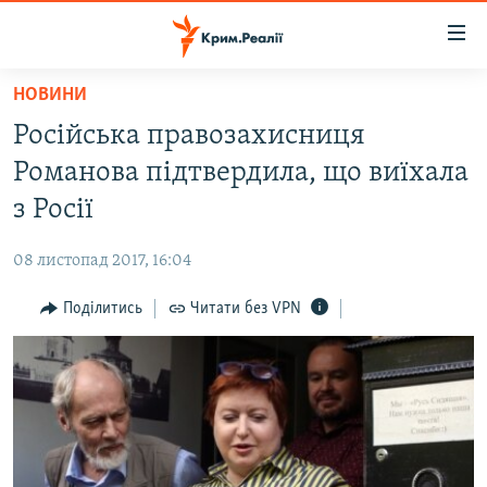
Доступність
посилання
Перейти
НОВИНИ
до
НОВИНИ
Російська правозахисниця
основного
ВОДА.КРИМ
матеріалу
Романова підтвердила, що виїхала
ВІДЕО ТА ФОТО
Перейти
з Росії
до
ПОЛІТИКА
основної
08 листопад 2017, 16:04
БЛОГИ
навігації
Перейти
Поділитись
Читати без VPN
ПОГЛЯД
до
ІНТЕРВ'Ю
пошуку
ВСЕ ЗА ДЕНЬ
СПЕЦПРОЕКТИ
ЯК ОБІЙТИ БЛОКУВАННЯ
ДЕПОРТАЦІЯ