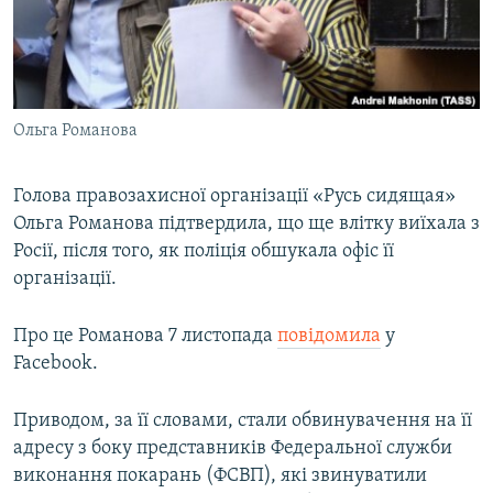
ВІДЕОУРОКИ «ELIFBE»
Русский
СВІДЧЕННЯ ОКУПАЦІЇ
Qırımtatar
УКРАЇНСЬКА ПРОБЛЕМА КРИМУ
Ольга Романова
ДОЛУЧАЙСЯ!
ІНФОГРАФІКА
Голова правозахисної організації «Русь сидящая»
Ольга Романова підтвердила, що ще влітку виїхала з
Усі сайти RFE/RL
Росії, після того, як поліція обшукала офіс її
організації.
Про це Романова 7 листопада
повідомила
у
Facebook.
Приводом, за її словами, стали обвинувачення на її
адресу з боку представників Федеральної служби
виконання покарань (ФСВП), які звинуватили