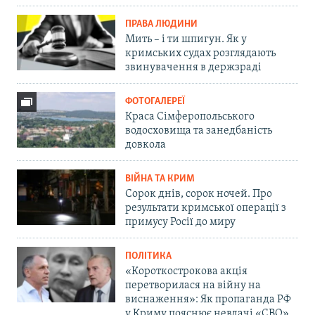
ПРАВА ЛЮДИНИ
Мить – і ти шпигун. Як у
кримських судах розглядають
звинувачення в держзраді
ФОТОГАЛЕРЕЇ
Краса Сімферопольського
водосховища та занедбаність
довкола
ВІЙНА ТА КРИМ
Сорок днів, сорок ночей. Про
результати кримської операції з
примусу Росії до миру
ПОЛІТИКА
«Короткострокова акція
перетворилася на війну на
виснаження»: Як пропаганда РФ
у Криму пояснює невдачі «СВО»