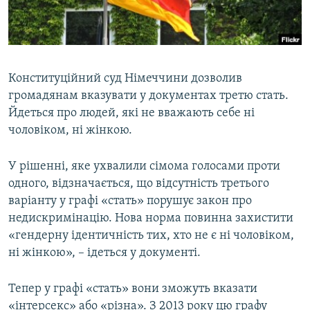
ВІДЕОУРОКИ «ELIFBE»
Русский
СВІДЧЕННЯ ОКУПАЦІЇ
Qırımtatar
УКРАЇНСЬКА ПРОБЛЕМА КРИМУ
Конституційний суд Німеччини дозволив
ДОЛУЧАЙСЯ!
ІНФОГРАФІКА
громадянам вказувати у документах третю стать.
Йдеться про людей, які не вважають себе ні
чоловіком, ні жінкою.
Усі сайти RFE/RL
У рішенні, яке ухвалили сімома голосами проти
одного, відзначається, що відсутність третього
варіанту у графі «стать» порушує закон про
недискримінацію. Нова норма повинна захистити
«гендерну ідентичність тих, хто не є ні чоловіком,
ні жінкою», – ідеться у документі.
Тепер у графі «стать» вони зможуть вказати
«інтерсекс» або «різна». З 2013 року цю графу