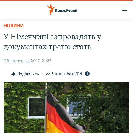
Доступність
посилання
Перейти
НОВИНИ
до
НОВИНИ
У Німеччині запровадять у
основного
ВОДА.КРИМ
матеріалу
документах третю стать
ВІДЕО ТА ФОТО
Перейти
до
08 листопад 2017, 21:37
ПОЛІТИКА
основної
БЛОГИ
Поділитись
Читати без VPN
навігації
Перейти
ПОГЛЯД
до
ІНТЕРВ'Ю
пошуку
ВСЕ ЗА ДЕНЬ
СПЕЦПРОЕКТИ
ЯК ОБІЙТИ БЛОКУВАННЯ
ДЕПОРТАЦІЯ