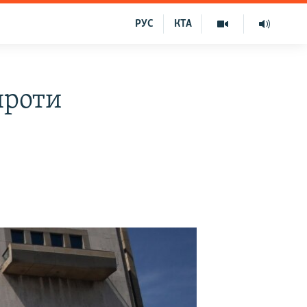
РУС
КТА
проти