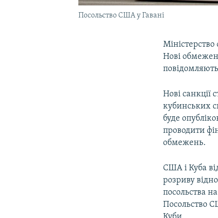
Посольство США у Гавані
Міністерство
Нові обмеженн
повідомляють
Нові санкції 
кубинських сп
буде опублік
проводити фін
обмежень.
США і Куба ві
розриву відно
посольства на
Посольство С
Куби.