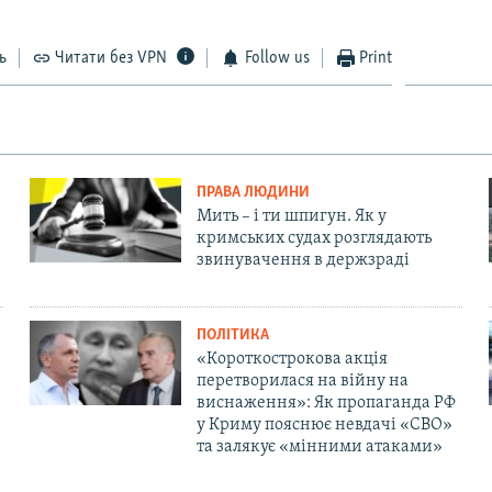
ь
Читати без VPN
Follow us
Print
ПРАВА ЛЮДИНИ
Мить – і ти шпигун. Як у
кримських судах розглядають
звинувачення в держзраді
ПОЛІТИКА
«Короткострокова акція
перетворилася на війну на
виснаження»: Як пропаганда РФ
у Криму пояснює невдачі «СВО»
та залякує «мінними атаками»