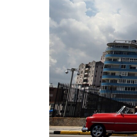
ВІДЕОУРОКИ «ELIFBE»
СВІДЧЕННЯ ОКУПАЦІЇ
УКРАЇНСЬКА ПРОБЛЕМА КРИМУ
ІНФОГРАФІКА