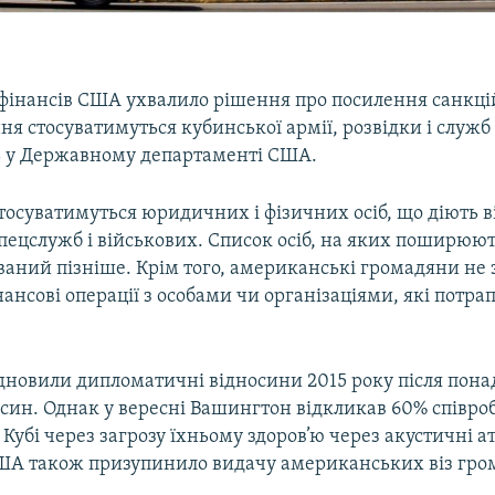
 фінансів США ухвалило рішення про посилення санкці
я стосуватимуться кубинської армії, розвідки і служб
 у Державному департаменті США.
стосуватимуться юридичних і фізичних осіб, що діють в
ецслужб і військових. Список осіб, на яких поширюють
ований пізніше. Крім того, американські громадяни не
ансові операції з особами чи організаціями, які потра
дновили дипломатичні відносини 2015 року після понад
син. Однак у вересні Вашингтон відкликав 60% співроб
 Кубі через загрозу їхньому здоров’ю через акустичні а
ША також призупинило видачу американських віз гр