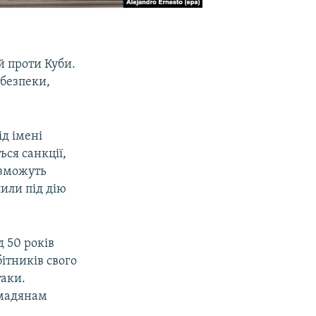
й проти Куби.
 безпеки,
ід імені
ся санкції,
 зможуть
пили під дію
 50 років
ітників свого
таки.
омадянам