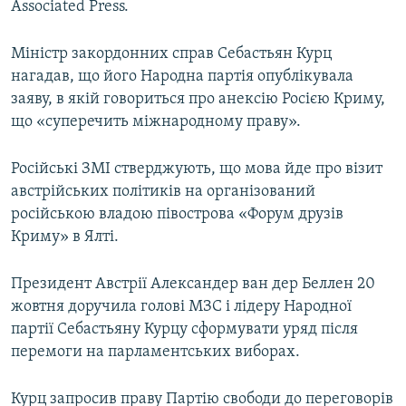
Associated Press.
Міністр закордонних справ Себастьян Курц
нагадав, що його Народна партія опублікувала
заяву, в якій говориться про анексію Росією Криму,
що «суперечить міжнародному праву».
Російські ЗМІ стверджують, що мова йде про візит
австрійських політиків на організований
російською владою півострова «Форум друзів
Криму» в Ялті.
Президент Австрії Александер ван дер Беллен 20
жовтня доручила голові МЗС і лідеру Народної
партії Себастьяну Курцу сформувати уряд після
перемоги на парламентських виборах.
Курц запросив праву Партію свободи до переговорів