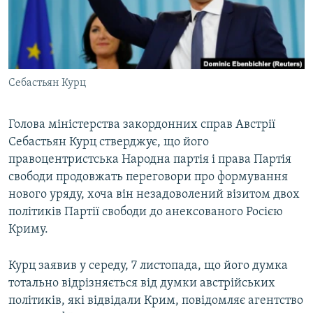
ВІДЕОУРОКИ «ELIFBE»
Русский
СВІДЧЕННЯ ОКУПАЦІЇ
Qırımtatar
УКРАЇНСЬКА ПРОБЛЕМА КРИМУ
Себастьян Курц
ДОЛУЧАЙСЯ!
ІНФОГРАФІКА
Голова міністерства закордонних справ Австрії
Себастьян Курц стверджує, що його
Усі сайти RFE/RL
правоцентристська Народна партія і права Партія
свободи продовжать переговори про формування
нового уряду, хоча він незадоволений візитом двох
політиків Партії свободи до анексованого Росією
Криму.
Курц заявив у середу, 7 листопада, що його думка
тотально відрізняється від думки австрійських
політиків, які відвідали Крим, повідомляє агентство