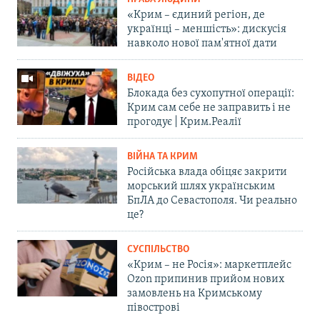
«Крим – єдиний регіон, де
українці – меншість»: дискусія
навколо нової пам'ятної дати
ВІДЕО
Блокада без сухопутної операції:
Крим сам себе не заправить і не
прогодує | Крим.Реалії
ВІЙНА ТА КРИМ
Російська влада обіцяє закрити
морський шлях українським
БпЛА до Севастополя. Чи реально
це?
СУСПІЛЬСТВО
«Крим – не Росія»: маркетплейс
Ozon припинив прийом нових
замовлень на Кримському
півострові