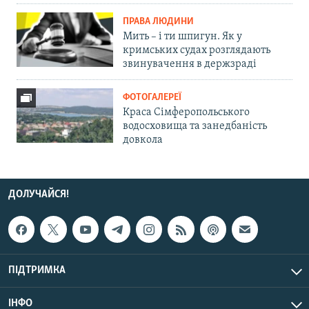
ПРАВА ЛЮДИНИ
Мить – і ти шпигун. Як у
кримських судах розглядають
звинувачення в держзраді
ФОТОГАЛЕРЕЇ
Краса Сімферопольського
водосховища та занедбаність
довкола
ДОЛУЧАЙСЯ!
ПІДТРИМКА
ІНФО