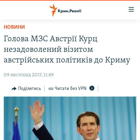
Доступність
посилання
Перейти
НОВИНИ
до
НОВИНИ
Голова МЗС Австрії Курц
основного
ВОДА.КРИМ
матеріалу
незадоволений візитом
ВІДЕО ТА ФОТО
Перейти
австрійських політиків до Криму
до
ПОЛІТИКА
основної
09 листопад 2017, 11:49
БЛОГИ
навігації
Перейти
Поділитись
Читати без VPN
ПОГЛЯД
до
ІНТЕРВ'Ю
пошуку
ВСЕ ЗА ДЕНЬ
СПЕЦПРОЕКТИ
ЯК ОБІЙТИ БЛОКУВАННЯ
ДЕПОРТАЦІЯ