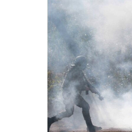
ВІДЕОУРОКИ «ELIFBE»
СВІДЧЕННЯ ОКУПАЦІЇ
УКРАЇНСЬКА ПРОБЛЕМА КРИМУ
ІНФОГРАФІКА