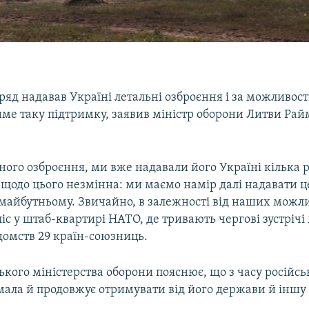
яд надавав Україні летальні озброєння і за можливост
ме таку підтримку, заявив міністр оборони Литви Ра
ого озброєння, ми вже надавали його Україні кілька ро
 щодо цього незмінна: ми маємо намір далі надавати ц
 майбутньому. Звичайно, в залежності від наших можли
іс у штаб-квартирі НАТО, де тривають чергові зустрічі 
домств 29 країн-союзниць.
ького міністерства оборони пояснює, що з часу російськ
мала й продовжує отримувати від його держави й іншу 