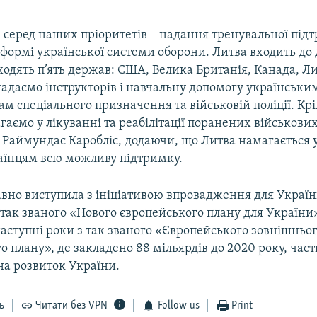
 серед наших пріоритетів – надання тренувальної підт
формі української системи оборони. Литва входить до
ходять п’ять держав: США, Велика Британія, Канада, Л
адаємо інструкторів і навчальну допомогу українськ
ам спеціального призначення та військовій поліції. Кр
аємо у лікуванні та реабілітації поранених військових
 Раймундас Каробліс, додаючи, що Литва намагається у
аїнцям всю можливу підтримку.
вно виступила з ініціативою впровадження для Украї
так званого «Нового європейського плану для України»
аступні роки з так званого «Європейського зовнішньо
о плану», де закладено 88 мільярдів до 2020 року, ча
на розвиток України.
ь
Читати без VPN
Follow us
Print