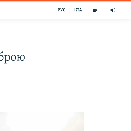
РУС
КТА
зброю