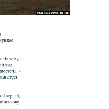
і
ймундас
ків тому, і
ей вид
востей», –
міністрів
ої агресії,
військову