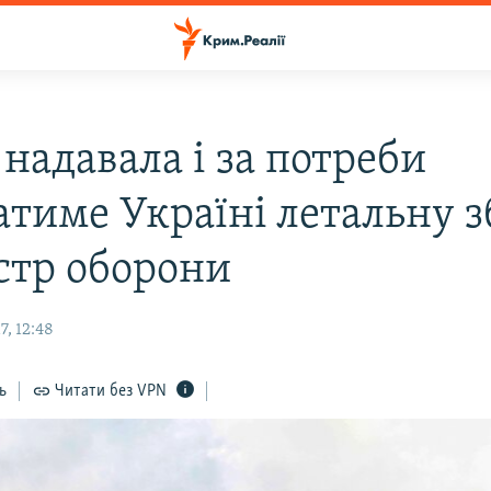
надавала і за потреби
атиме Україні летальну 
істр оборони
, 12:48
ь
Читати без VPN