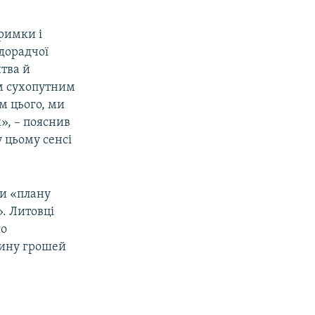
римки і
 дорадчої
итва й
им сухопутним
ім цього, ми
», – пояснив
 цьому сенсі
ни «плану
. Литовці
го
стину грошей