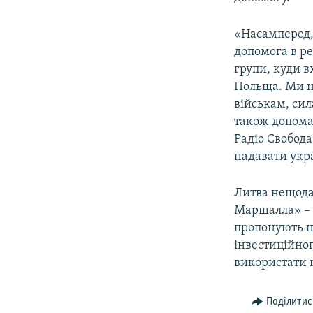
«Насамперед,
допомога в ре
групи, куди в
Польща. Ми н
військам, сил
також допомаг
Радіо Свобода
надавати укр
Литва нещода
Маршалла» – 
пропонують н
інвестиційног
використати 
Поділитис