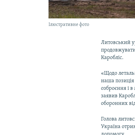
Ілюстративне фото
Литовський ур
продовжувати
Каробліс.
«Щодо летальн
наша позиція
озброєння і в
заявив Каробл
оборонних ві
Голова литовс
Україна отри
допомогу.