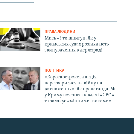
ПРАВА ЛЮДИНИ
Мить – і ти шпигун. Як у
кримських судах розглядають
звинувачення в держзраді
ПОЛІТИКА
«Короткострокова акція
перетворилася на війну на
виснаження»: Як пропаганда РФ
у Криму пояснює невдачі «СВО»
та залякує «мінними атаками»