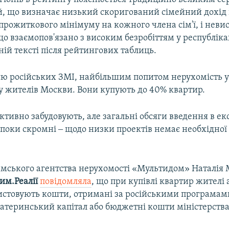
й, що визначає низький скоригований сімейний дохід 
прожиткового мінімуму на кожного члена сім'ї, і нев
о взаємопов'язано з високим безробіттям у республіка
ій тексті після рейтингових таблиць.
єю російських ЗМІ, найбільшим попитом нерухомість 
у жителів Москви. Вони купують до 40% квартир.
тивно забудовують, але загальні обсяги введення в ек
поки скромні ‒ щодо низки проектів немає необхідної 
.
мського агентства нерухомості «Мультидом» Наталія 
им.Реалії
повідомляла
, що при купівлі квартир жителі
стовують кошти, отримані за російськими програмам
атеринський капітал або бюджетні кошти міністерств