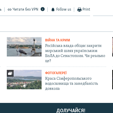
ь
Читати без VPN
Follow us
Print
ВІЙНА ТА КРИМ
Російська влада обіцяє закрити
морський шлях українським
БпЛА до Севастополя. Чи реально
це?
ФОТОГАЛЕРЕЇ
Краса Сімферопольського
водосховища та занедбаність
довкола
ДОЛУЧАЙСЯ!