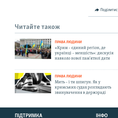
Поділитис
Читайте також
ПРАВА ЛЮДИНИ
«Крим – єдиний регіон, де
українці – меншість»: дискусія
навколо нової пам'ятної дати
ПРАВА ЛЮДИНИ
Мить – і ти шпигун. Як у
кримських судах розглядають
звинувачення в держзраді
Русский
ПІДТРИМКА
ІНФО
Qırımtatar