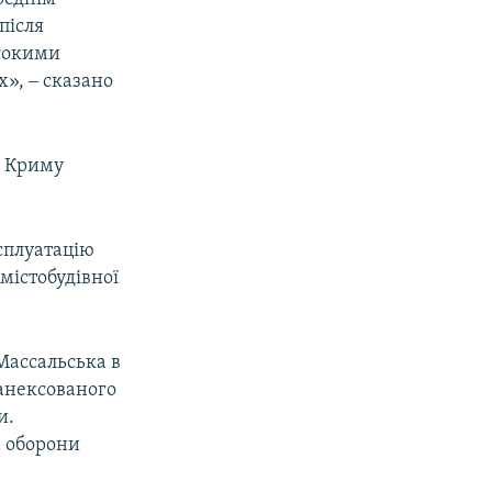
після
исокими
х», ‒ сказано
у Криму
сплуатацію
містобудівної
Массальська в
 анексованого
и.
а оборони