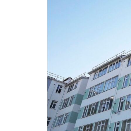
ВІДЕОУРОКИ «ELIFBE»
СВІДЧЕННЯ ОКУПАЦІЇ
УКРАЇНСЬКА ПРОБЛЕМА КРИМУ
ІНФОГРАФІКА