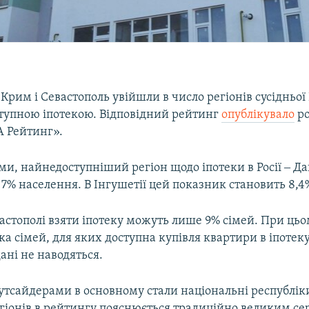
рим і Севастополь увійшли в число регіонів сусідньої Р
упною іпотекою. Відповідний рейтинг
опублікувало
ро
 Рейтинг».
ми, найнедоступніший регіон щодо іпотеки в Росії ‒ Даг
7% населення. В Інгушетії цей показник становить 8,4
астополі взяти іпотеку можуть лише 9% сімей. При цьо
ка сімей, для яких доступна купівля квартири в іпотеку
ані не наводяться.
утсайдерами в основному стали національні республік
гіонів в рейтингу пояснюється традиційно великим се