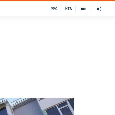
РУС
КТА