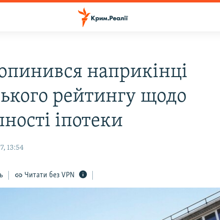
опинився наприкінці
ського рейтингу щодо
пності іпотеки
, 13:54
ь
Читати без VPN