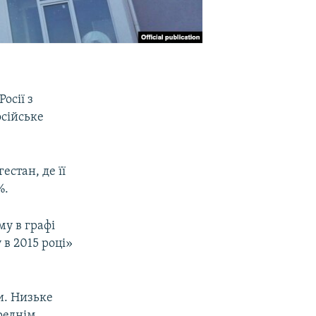
осії з
сійське
естан, де її
%.
му в графі
 в 2015 році»
и. Низьке
реднім