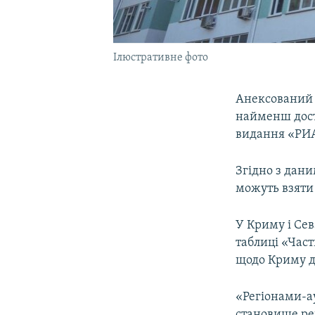
Ілюстративне фото
Анексований К
найменш дост
видання «РИА
Згідно з дани
можуть взяти 
У Криму і Сев
таблиці «Част
щодо Криму д
«Регіонами-а
становище ре