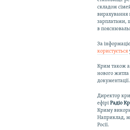
складом сіме
вирахування 
зарплатами, щ
в пояснювальн
За інформаці
користується
Крим також ак
нового житла 
документації
Директор кри
ефірі
Радіо Кр
Криму викори
Наприклад, м
Росії.