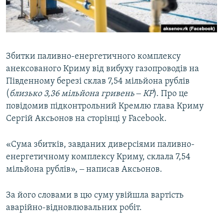
ВІДЕОУРОКИ «ELIFBE»
Русский
СВІДЧЕННЯ ОКУПАЦІЇ
Qırımtatar
УКРАЇНСЬКА ПРОБЛЕМА КРИМУ
Збитки паливно-енергетичного комплексу
ДОЛУЧАЙСЯ!
ІНФОГРАФІКА
анексованого Криму від вибуху газопроводів на
Південному березі склав 7,54 мільйона рублів
(
близько 3,36 мільйона гривень ‒ КР
). Про це
повідомив підконтрольний Кремлю глава Криму
Усі сайти RFE/RL
Сергій Аксьонов на сторінці у Facebook.
«Сума збитків, завданих диверсіями паливно-
енергетичному комплексу Криму, склала 7,54
мільйона рублів», ‒ написав Аксьонов.
За його словами в цю суму увійшла вартість
аварійно-відновлювальних робіт.