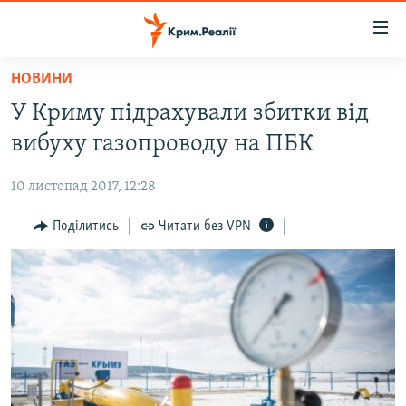
Доступність
посилання
Перейти
НОВИНИ
до
НОВИНИ
У Криму підрахували збитки від
основного
ВОДА.КРИМ
матеріалу
вибуху газопроводу на ПБК
ВІДЕО ТА ФОТО
Перейти
до
10 листопад 2017, 12:28
ПОЛІТИКА
основної
БЛОГИ
Поділитись
Читати без VPN
навігації
Перейти
ПОГЛЯД
до
ІНТЕРВ'Ю
пошуку
ВСЕ ЗА ДЕНЬ
СПЕЦПРОЕКТИ
ЯК ОБІЙТИ БЛОКУВАННЯ
ДЕПОРТАЦІЯ