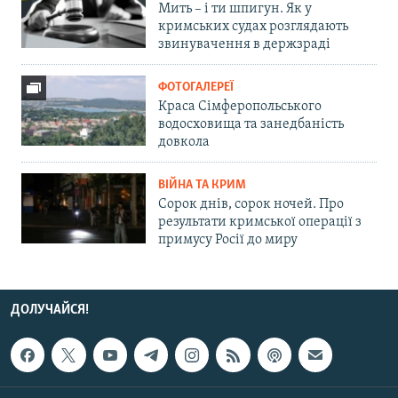
Мить – і ти шпигун. Як у
кримських судах розглядають
звинувачення в держзраді
ФОТОГАЛЕРЕЇ
Краса Сімферопольського
водосховища та занедбаність
довкола
ВІЙНА ТА КРИМ
Сорок днів, сорок ночей. Про
результати кримської операції з
примусу Росії до миру
ДОЛУЧАЙСЯ!