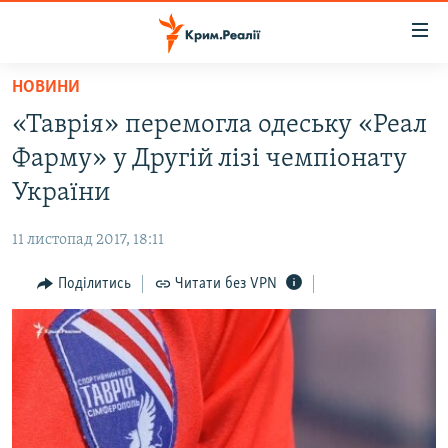
Доступність
посилання
Перейти
НОВИНИ
до
НОВИНИ
«Таврія» перемогла одеську «Реал
основного
ВОДА.КРИМ
матеріалу
Фарму» у Другій лізі чемпіонату
ВІДЕО ТА ФОТО
Перейти
України
до
ПОЛІТИКА
основної
11 листопад 2017, 18:11
БЛОГИ
навігації
Перейти
Поділитись
Читати без VPN
ПОГЛЯД
до
ІНТЕРВ'Ю
пошуку
ВСЕ ЗА ДЕНЬ
СПЕЦПРОЕКТИ
ЯК ОБІЙТИ БЛОКУВАННЯ
ДЕПОРТАЦІЯ