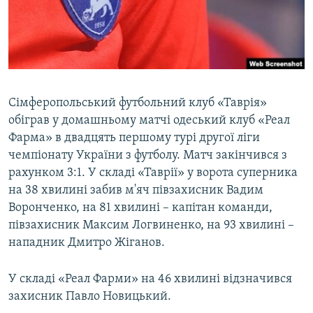
ВІДЕОУРОКИ «ELIFBE»
Русский
СВІДЧЕННЯ ОКУПАЦІЇ
Qırımtatar
УКРАЇНСЬКА ПРОБЛЕМА КРИМУ
ДОЛУЧАЙСЯ!
ІНФОГРАФІКА
Сімферопольський футбольний клуб «Таврія»
обіграв у домашньому матчі одеський клуб «Реал
Фарма» в двадцять першому турі другої ліги
Усі сайти RFE/RL
чемпіонату України з футболу. Матч закінчився з
рахунком 3:1. У складі «Таврії» у ворота суперника
на 38 хвилині забив м'яч півзахисник Вадим
Воронченко, на 81 хвилині – капітан команди,
півзахисник Максим Логвиненко, на 93 хвилині –
нападник Дмитро Жіганов.
У складі «Реал Фарми» на 46 хвилині відзначився
захисник Павло Новицький.