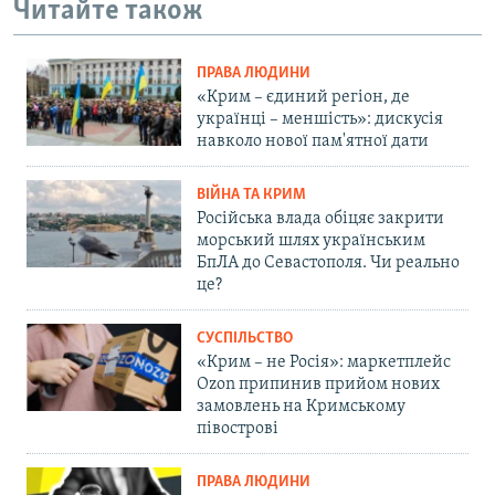
Читайте також
ПРАВА ЛЮДИНИ
«Крим – єдиний регіон, де
українці – меншість»: дискусія
навколо нової пам'ятної дати
ВІЙНА ТА КРИМ
Російська влада обіцяє закрити
морський шлях українським
БпЛА до Севастополя. Чи реально
це?
СУСПІЛЬСТВО
«Крим – не Росія»: маркетплейс
Ozon припинив прийом нових
замовлень на Кримському
півострові
ПРАВА ЛЮДИНИ