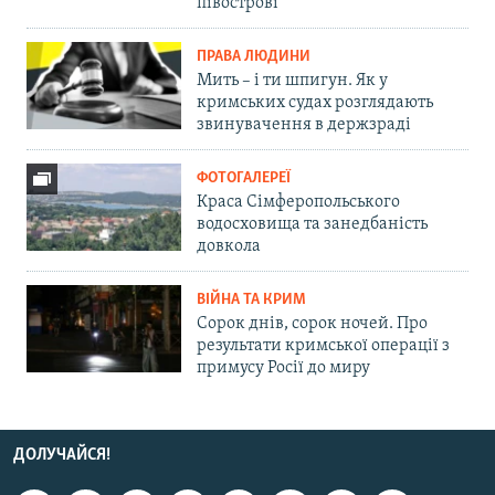
півострові
ПРАВА ЛЮДИНИ
Мить – і ти шпигун. Як у
кримських судах розглядають
звинувачення в держзраді
ФОТОГАЛЕРЕЇ
Краса Сімферопольського
водосховища та занедбаність
довкола
ВІЙНА ТА КРИМ
Сорок днів, сорок ночей. Про
результати кримської операції з
примусу Росії до миру
ДОЛУЧАЙСЯ!