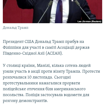
ВІДЕОУРОКИ «ELIFBE»
Русский
СВІДЧЕННЯ ОКУПАЦІЇ
Qırımtatar
УКРАЇНСЬКА ПРОБЛЕМА КРИМУ
Дональд Трамп
ДОЛУЧАЙСЯ!
ІНФОГРАФІКА
Президент США Дональд Трамп прибув на
Філіппіни для участі в саміті Асоціації держав
Усі сайти RFE/RL
Південно-Східної Азії (АСЕАН).
У столиці країни, Манілі, кілька сотень людей
узяли участь в акції проти візиту Трампа. Протести
розпочалися 10 листопада. Сьогодні
протестувальники намагалися прорвати
поліцейське оточення біля американського
посольства. Поліція застосувала водомети для
розгону демонстрантів.