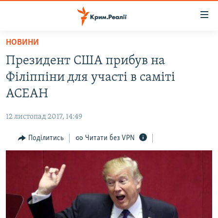
Доступність
посилання
Перейти
НОВИНИ
до
НОВИНИ
Президент США прибув на
основного
ВОДА.КРИМ
матеріалу
Філіппіни для участі в саміті
ВІДЕО ТА ФОТО
Перейти
АСЕАН
до
ПОЛІТИКА
основної
12 листопад 2017, 14:49
БЛОГИ
навігації
Перейти
Поділитись
Читати без VPN
ПОГЛЯД
до
ІНТЕРВ'Ю
пошуку
ВСЕ ЗА ДЕНЬ
СПЕЦПРОЕКТИ
ЯК ОБІЙТИ БЛОКУВАННЯ
ДЕПОРТАЦІЯ