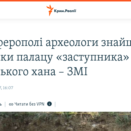
ферополі археологи знай
ки палацу «заступника»
ького хана – ЗМІ
, 16:07
ь
Читати без VPN