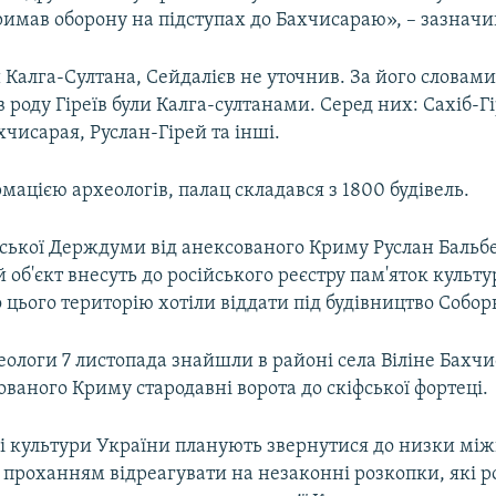
римав оборону на підступах до Бахчисараю», – зазначив
 Калга-Султана, Сейдалієв не уточнив. За його словами
 роду Гіреїв були Калга-султанами. Серед них: Сахіб-Г
чисарая, Руслан-Гірей та інші.
рмацією археологів, палац складався з 1800 будівель.
йської Держдуми від анексованого Криму Руслан Бальб
об'єкт внесуть до російського реєстру пам'яток культу
цього територію хотіли віддати під будівництво Собор
ологи 7 листопада знайшли в районі села Віліне Бахч
ваного Криму стародавні ворота до скіфської фортеці.
ві культури України планують звернутися до низки мі
з проханням відреагувати на незаконні розкопки, які р