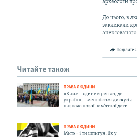
археологи пр
До цього, в л
закликали кр
анексованого
Поділитис
Читайте також
ПРАВА ЛЮДИНИ
«Крим – єдиний регіон, де
українці – меншість»: дискусія
навколо нової пам'ятної дати
ПРАВА ЛЮДИНИ
Мить – і ти шпигун. Як у