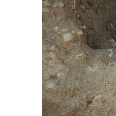
ВІДЕОУРОКИ «ELIFBE»
СВІДЧЕННЯ ОКУПАЦІЇ
УКРАЇНСЬКА ПРОБЛЕМА КРИМУ
ІНФОГРАФІКА