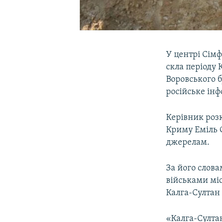
У центрі Сім
скла періоду 
Воровського б
російське ін
Керівник розк
Криму Еміль 
джерелам.
За його слов
військами мі
Калга-Султан
«Калга-Султан