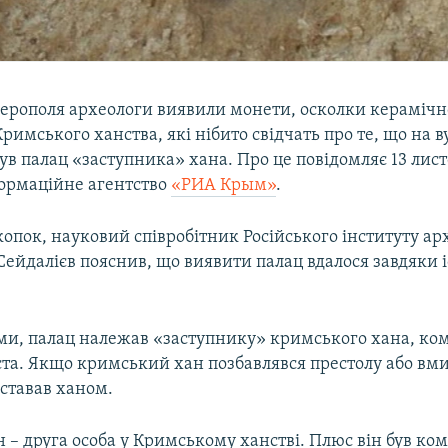
ферополя археологи виявили монети, осколки керамічно
Кримського ханства, які нібито свідчать про те, що на в
ув палац «заступника» хана. Про це повідомляє 13 лис
формаційне агентство
«РИА Крым»
.
опок, науковий співробітник Російського інституту арх
Сейдалієв пояснив, що виявити палац вдалося завдяки
ами, палац належав «заступнику» кримського хана, ко
ста. Якщо кримський хан позбавлявся престолу або вми
 ставав ханом.
 – друга особа у Кримському ханстві. Плюс він був к