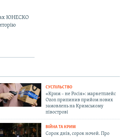
равах ЮНЕСКО
иторію
СУСПІЛЬСТВО
«Крим – не Росія»: маркетплейс
Ozon припинив прийом нових
замовлень на Кримському
півострові
ВІЙНА ТА КРИМ
Сорок днів, сорок ночей. Про