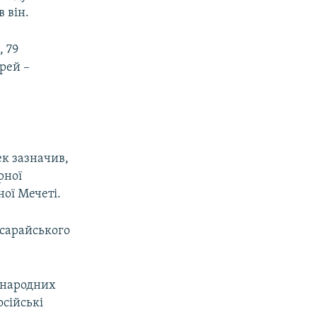
 він.
, 79
ірей –
ек зазначив,
рної
ної Мечеті.
исарайського
жнародних
осійські