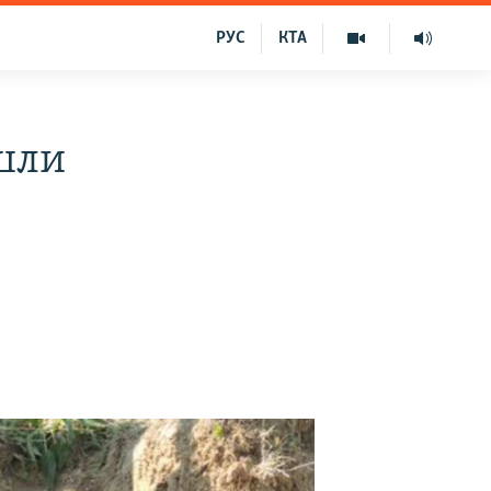
РУС
КТА
шли