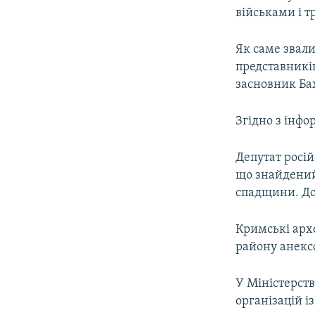
військами і т
Як саме звали
представників
засновник Бах
Згідно з інфо
Депутат росі
що знайдений 
спадщини. До 
Кримські архе
району анексо
У Міністерст
організацій і