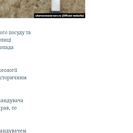
го посуду та
улиці
топада
еології
 історичним
мандувача
рав, то
омандувачем