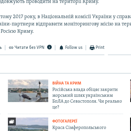
одовжують проводити на території Криму.
ютому 2017 року, в Національній комісії України у сп
аїни-партнери відправити моніторингову місію на тер
 Росією Криму.
ь
Читати без VPN
Follow us
Print
ВІЙНА ТА КРИМ
Російська влада обіцяє закрити
морський шлях українським
БпЛА до Севастополя. Чи реально
це?
ФОТОГАЛЕРЕЇ
Краса Сімферопольського