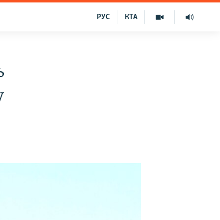
РУС
КТА
ь
у