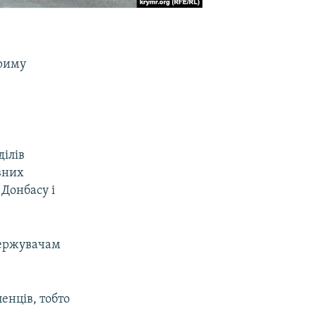
Криму
ділів
вних
 Донбасу і
одержувачам
енців, тобто