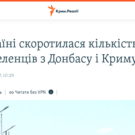
їні скоротилася кількіст
еленців з Донбасу і Крим
, 10:29
ь
Читати без VPN