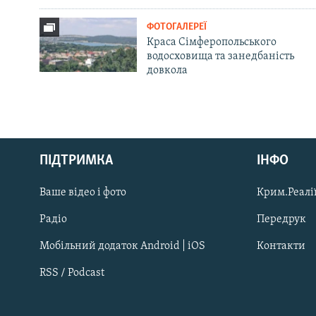
ФОТОГАЛЕРЕЇ
Краса Сімферопольського
водосховища та занедбаність
довкола
Русский
ПІДТРИМКА
ІНФО
Qırımtatar
Ваше відео і фото
Крим.Реалії
ДОЛУЧАЙСЯ!
Радіо
Передрук
Мобільний додаток Android | iOS
Контакти
RSS / Podcast
Усі сайти RFE/RL