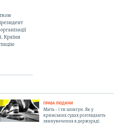
атком
 президент
організації
ї. Країни
упацію
ПРАВА ЛЮДИНИ
Мить – і ти шпигун. Як у
кримських судах розглядають
звинувачення в держзраді