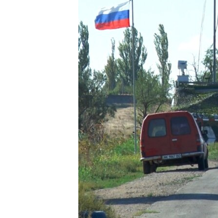
ВІДЕОУРОКИ «ELIFBE»
СВІДЧЕННЯ ОКУПАЦІЇ
УКРАЇНСЬКА ПРОБЛЕМА КРИМУ
ІНФОГРАФІКА