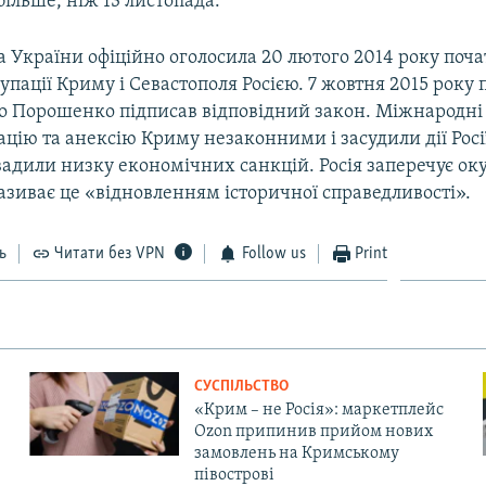
 більше, ніж 13 листопада.
 України офіційно оголосила 20 лютого 2014 року поч
упації Криму і Севастополя Росією. 7 жовтня 2015 року
о Порошенко підписав відповідний закон. Міжнародні 
цію та анексію Криму незаконними і засудили дії Росі
вадили низку економічних санкцій. Росія заперечує ок
називає це «відновленням історичної справедливості».
ь
Читати без VPN
Follow us
Print
СУСПІЛЬСТВО
«Крим – не Росія»: маркетплейс
Ozon припинив прийом нових
замовлень на Кримському
півострові