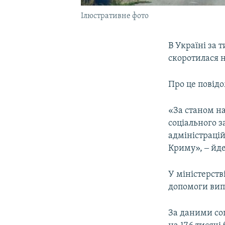
Ілюстративне фото
В Україні за 
скоротилася на
Про це повід
«За станом на
соціального з
адміністрацій
Криму», ‒ йде
У міністерств
допомоги вип
За даними соц