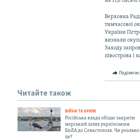
на 17,6 тисячі
Верховна Рада
тимчасової ок
України Петр
визнали окупа
Заходу запро
півострова і 
Поділитис
Читайте також
ВІЙНА ТА КРИМ
Російська влада обіцяє закрити
морський шлях українським
БпЛА до Севастополя. Чи реально
це?