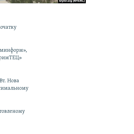
початку
рыминформ»,
«КримТЕЦ»
Вт. Нова
ксимальному
отовленому