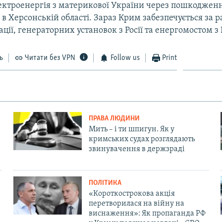
ектроенергія з материкової України через пошкоджен
в Херсонській області. Зараз Крим забезпечується за 
ації, генераторних установок з Росії та енергомостом з 
ь
Читати без VPN
Follow us
Print
ПРАВА ЛЮДИНИ
Мить – і ти шпигун. Як у
кримських судах розглядають
звинувачення в держзраді
ПОЛІТИКА
«Короткострокова акція
перетворилася на війну на
виснаження»: Як пропаганда РФ