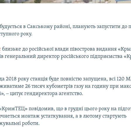
будується в Сакському районі, планують запустити до 
тупного року.
є
близьке до російської влади півострова видання «К
вів генеральний директор російського підприємства 
да 2018 року станція буде повністю запущена, всі 120 М
оживатиме 26 тисяч кубометрів газу на годину при ма
, ‒ цитує гендиректора агентство.
«КримТЕЦ» повідомив, що в грудні цього року на підг
очнеться монтаж устаткування, а в лютому стартують
жувальні роботи.