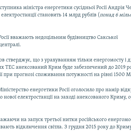
ступника міністра енергетики сусідньої Росії Андрія Ч
ї електростанції становить 14 млрд рублів (
понад 6 міль
Росії вважають недоцільним будівництво Сакської
централі.
в стверджує, що з урахуванням тільки енергомосту і 
х ТЕС анексований Крим буде забезпечений до 2019 р
ї при прогнозі споживання потужності на рівні 1500 М
Міністерство енергетики Росії оголосило про намір від
о нової електростанції на заході анексованого Криму, 
ажаючи на запуск третьої нитки російського енергомо
ивають відключення світла. З грудня 2015 року до Крим