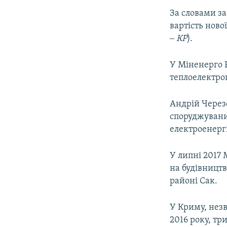
За словами за
вартість ново
‒ КР
).
У Міненерго 
теплоелектро
Андрій Черезо
споруджувани
електроенергі
У липні 2017 
на будівництв
районі Сак.
У Криму, незв
2016 року, тр