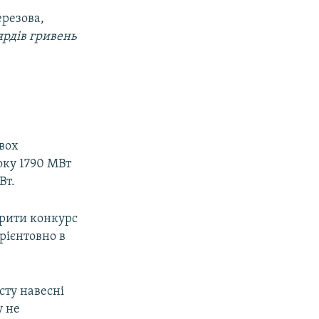
ерезова,
ярдів гривень
двох
оку 1790 МВт
Вт.
крити конкурс
орієнтовно в
сту навесні
у не