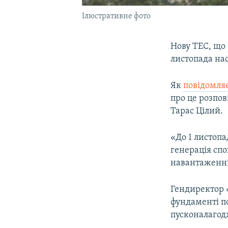
Ілюстративне фото
Нову ТЕС, що 
листопада нас
Як
повідомля
про це розпо
Тарас Цілий.
«До 1 листопа
генерація сп
навантаженні»
Гендиректор 
фундаменті п
пусконалагод