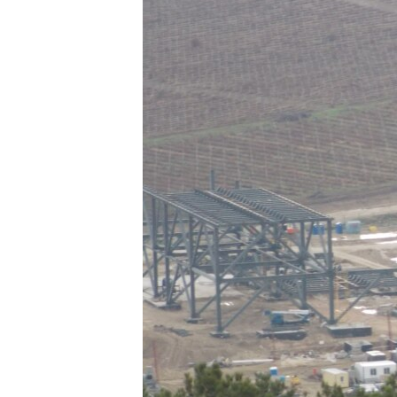
ВІДЕОУРОКИ «ELIFBE»
СВІДЧЕННЯ ОКУПАЦІЇ
УКРАЇНСЬКА ПРОБЛЕМА КРИМУ
ІНФОГРАФІКА