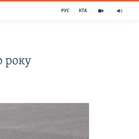
РУС
КТА
о року