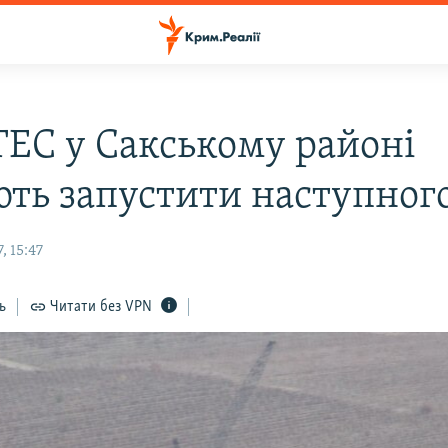
ТЕС у Сакському районі
ють запустити наступног
, 15:47
ь
Читати без VPN