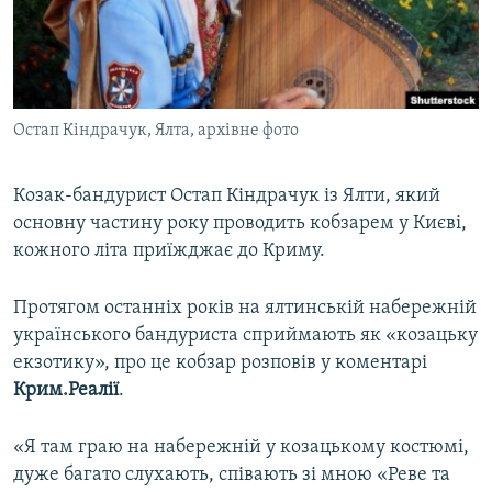
ВІДЕОУРОКИ «ELIFBE»
Русский
СВІДЧЕННЯ ОКУПАЦІЇ
Qırımtatar
УКРАЇНСЬКА ПРОБЛЕМА КРИМУ
Остап Кіндрачук, Ялта, архівне фото
ДОЛУЧАЙСЯ!
ІНФОГРАФІКА
Козак-бандурист Остап Кіндрачук із Ялти, який
основну частину року проводить кобзарем у Києві,
Усі сайти RFE/RL
кожного літа приїжджає до Криму.
Протягом останніх років на ялтинській набережній
українського бандуриста сприймають як «козацьку
екзотику», про це кобзар розповів у коментарі
Крим.Реалії
.
«Я там граю на набережній у козацькому костюмі,
дуже багато слухають, співають зі мною «Реве та