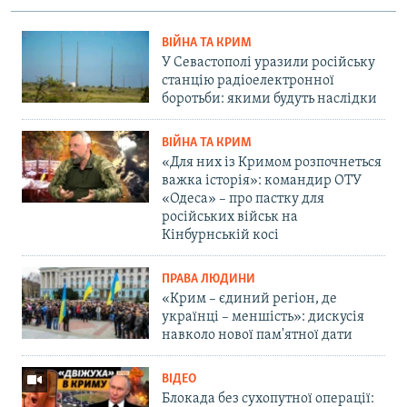
ВІЙНА ТА КРИМ
У Севастополі уразили російську
станцію радіоелектронної
боротьби: якими будуть наслідки
ВІЙНА ТА КРИМ
«Для них із Кримом розпочнеться
важка історія»: командир ОТУ
«Одеса» – про пастку для
російських військ на
Кінбурнській косі
ПРАВА ЛЮДИНИ
«Крим – єдиний регіон, де
українці – меншість»: дискусія
навколо нової пам'ятної дати
ВІДЕО
Блокада без сухопутної операції: