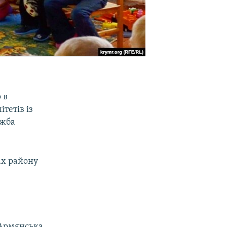
 в
тетів із
ужба
ах району
 Армянська,