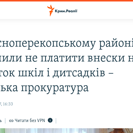
сноперекопському район
лили не платити внески 
ок шкіл і дитсадків –
ська прокуратура
, 16:33
ь
Читати без VPN