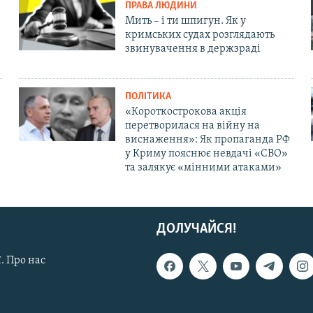
ПРАВА ЛЮДИНИ
Мить – і ти шпигун. Як у
кримських судах розглядають
звинувачення в держзраді
ПОЛІТИКА
«Короткострокова акція
перетворилася на війну на
виснаження»: Як пропаганда РФ
у Криму пояснює невдачі «СВО»
та залякує «мінними атаками»
ДОЛУЧАЙСЯ!
. Про нас