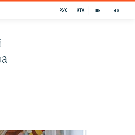
РУС
КТА
і
на