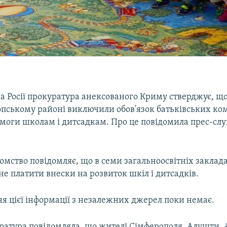
а Росії прокуратура анексованого Криму стверджує, що
пському районі виключили обов'язок батьківських комі
моги школам і дитсадкам. Про це повідомила прес-сл
омство повідомляє, що в семи загальноосвітніх заклад
е платити внески на розвиток шкіл і дитсадків.
я цієї інформації з незалежних джерел поки немає.
ратура повідомляла, що жителі Сімферополя, Алушти,