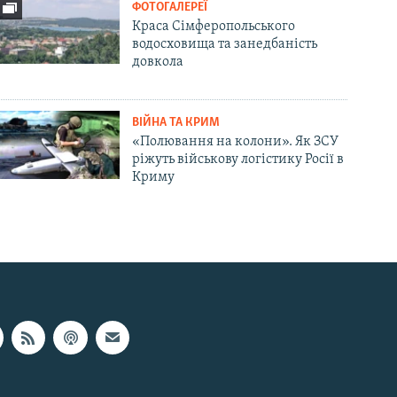
ФОТОГАЛЕРЕЇ
Краса Сімферопольського
водосховища та занедбаність
довкола
ВІЙНА ТА КРИМ
«Полювання на колони». Як ЗСУ
ріжуть військову логістику Росії в
Криму