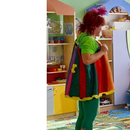
ВІДЕОУРОКИ «ELIFBE»
СВІДЧЕННЯ ОКУПАЦІЇ
УКРАЇНСЬКА ПРОБЛЕМА КРИМУ
ІНФОГРАФІКА