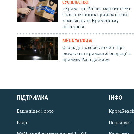
СУСПІЛЬСТВО
«Крим – не Росія»: маркетплейс
Ozon припинив прийом нових
замовлень на Кримському
півострові
ВІЙНА ТА КРИМ
Сорок днів, сорок ночей. Про
результати кримської операції з
примусу Росії до миру
Русский
ПІДТРИМКА
ІНФО
Qırımtatar
Ваше відео і фото
Крим.Реалії
ДОЛУЧАЙСЯ!
Радіо
Передрук