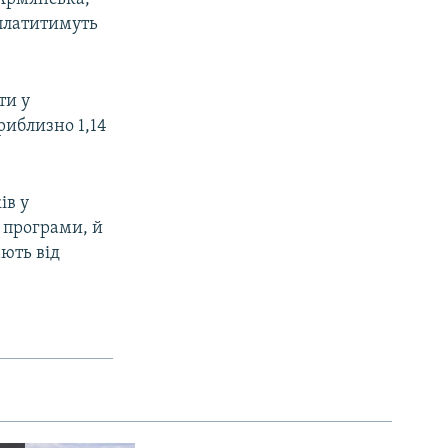
 платитимуть
ти у
риблизно 1,14
ів у
ї програми, й
ають від