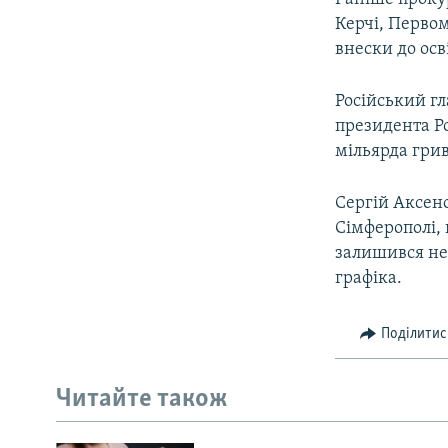
Керчі, Перво
внески до осв
Російський г
президента Ро
мільярда гри
Сергій Аксено
Сімферополі, 
залишився нез
графіка.
Поділитис
Читайте також