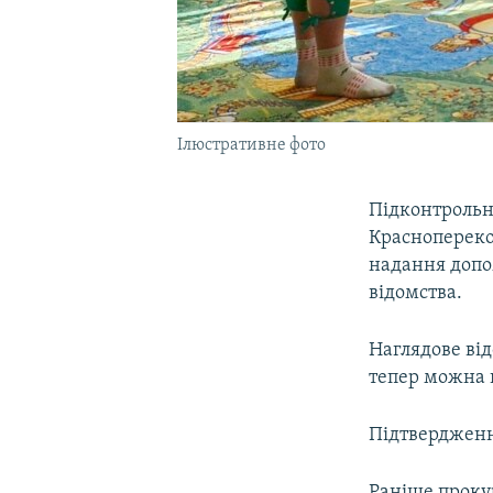
Ілюстративне фото
Підконтрольн
Краснопереко
надання допо
відомства.
Наглядове від
тепер можна н
Підтвердженн
Раніше проку