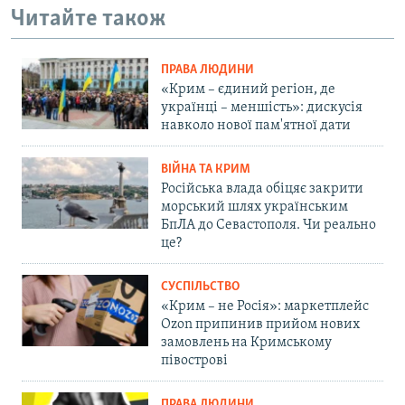
Читайте також
ПРАВА ЛЮДИНИ
«Крим – єдиний регіон, де
українці – меншість»: дискусія
навколо нової пам'ятної дати
ВІЙНА ТА КРИМ
Російська влада обіцяє закрити
морський шлях українським
БпЛА до Севастополя. Чи реально
це?
СУСПІЛЬСТВО
«Крим – не Росія»: маркетплейс
Ozon припинив прийом нових
замовлень на Кримському
півострові
ПРАВА ЛЮДИНИ