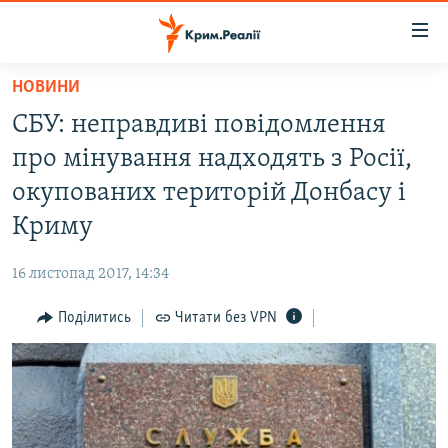
Доступність
посилання
Перейти
НОВИНИ
до
НОВИНИ
СБУ: неправдиві повідомлення
основного
ВОДА.КРИМ
матеріалу
про мінування надходять з Росії,
ВІДЕО ТА ФОТО
Перейти
окупованих територій Донбасу і
до
ПОЛІТИКА
Криму
основної
БЛОГИ
навігації
16 листопад 2017, 14:34
Перейти
ПОГЛЯД
до
Поділитись
Читати без VPN
ІНТЕРВ'Ю
пошуку
ВСЕ ЗА ДЕНЬ
СПЕЦПРОЕКТИ
ЯК ОБІЙТИ БЛОКУВАННЯ
ДЕПОРТАЦІЯ