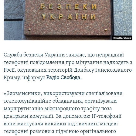
ВІДЕОУРОКИ «ELIFBE»
Русский
СВІДЧЕННЯ ОКУПАЦІЇ
Qırımtatar
УКРАЇНСЬКА ПРОБЛЕМА КРИМУ
ДОЛУЧАЙСЯ!
ІНФОГРАФІКА
Служба безпеки України заявляє, що неправдиві
телефонні повідомлення про мінування надходять з
Усі сайти RFE/RL
Росії, окупованих територій Донбасу і анексованого
Криму, інформує
Радіо Свобода
.
«Зловмисники, використовуючи спеціалізоване
телекомунікаційне обладнання, організували
маршрутизацію міжнародного трафіку поза
центрами комутації. За допомогою ІР-телефонії
вони маскували виклики під звичайні місцеві
телефонні розмови з підміною оригінального