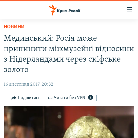
Доступність
посилання
Перейти
НОВИНИ
до
НОВИНИ
Мединський: Росія може
основного
ВОДА.КРИМ
матеріалу
припинити міжмузейні відносини
ВІДЕО ТА ФОТО
Перейти
з Нідерландами через скіфське
до
ПОЛІТИКА
золото
основної
БЛОГИ
навігації
16 листопад 2017, 20:32
Перейти
ПОГЛЯД
до
Поділитись
Читати без VPN
ІНТЕРВ'Ю
пошуку
ВСЕ ЗА ДЕНЬ
СПЕЦПРОЕКТИ
ЯК ОБІЙТИ БЛОКУВАННЯ
ДЕПОРТАЦІЯ