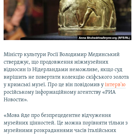
ВІДЕОУРОКИ «ELIFBE»
Русский
СВІДЧЕННЯ ОКУПАЦІЇ
Qırımtatar
УКРАЇНСЬКА ПРОБЛЕМА КРИМУ
ДОЛУЧАЙСЯ!
ІНФОГРАФІКА
Міністр культури Росії Володимир Мединський
стверджує, що продовження міжмузейних
Усі сайти RFE/RL
відносин із Нідерландами неможливе, якщо суд
вирішить не повертати колекцію скіфського золота
у кримські музеї. Про це він повідомив у
інтерв'ю
російському інформаційному агентству «РИА
Новости».
«Мова йде про безпрецедентне відчуження
музейних цінностей. Це можна порівняти тільки з
музейними розкраданнями часів італійських