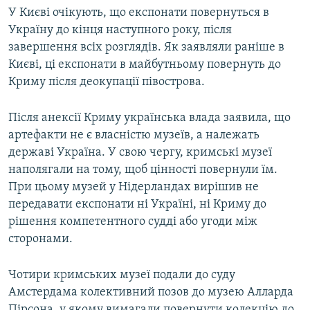
У Києві очікують, що експонати повернуться в
Україну до кінця наступного року, після
завершення всіх розглядів. Як заявляли раніше в
Києві, ці експонати в майбутньому повернуть до
Криму після деокупації півострова.
Після анексії Криму українська влада заявила, що
артефакти не є власністю музеїв, а належать
державі Україна. У свою чергу, кримські музеї
наполягали на тому, щоб цінності повернули їм.
При цьому музей у Нідерландах вирішив не
передавати експонати ні Україні, ні Криму до
рішення компетентного судді або угоди між
сторонами.
Чотири кримських музеї подали до суду
Амстердама колективний позов до музею Алларда
Пірсона, у якому вимагали повернути колекцію до