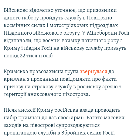
Військове відомство уточнює, що призовники
даного набору пройдуть службу в Повітряно-
космічних силах і мотострілкових підрозділах
Південного військового округу. У Міноборони Росії
відзначали, що восени-взимку поточного року з
Криму і півдня Росії на військову службу призвуть
понад 22 тисячі осіб.
Кримська правозахисна група
звернулася
до
кримчан з проханням повідомляти про факти
призову на строкову службу в російську армію з
території анексованого півострова.
Після анексії Криму російська влада проводить
набір кримчан до лав своєї армії. Багато масових
заходів на півострові супроводжуються
пропагандою служби в Збройних силах Росії.