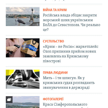
ВІЙНА ТА КРИМ
Російська влада обіцяє закрити
морський шлях українським
БпЛА до Севастополя. Чи реально
це?
СУСПІЛЬСТВО
«Крим – не Росія»: маркетплейс
Ozon припинив прийом нових
замовлень на Кримському
півострові
ПРАВА ЛЮДИНИ
Мить – і ти шпигун. Як у
кримських судах розглядають
звинувачення в держзраді
ФОТОГАЛЕРЕЇ
Краса Сімферопольського