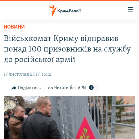
Доступність
посилання
Перейти
НОВИНИ
до
НОВИНИ
Військкомат Криму відправив
основного
ВОДА.КРИМ
матеріалу
понад 100 призовників на службу
ВІДЕО ТА ФОТО
Перейти
до російської армії
до
ПОЛІТИКА
основної
17 листопад 2017, 16:12
БЛОГИ
навігації
Перейти
Поділитись
Читати без VPN
ПОГЛЯД
до
ІНТЕРВ'Ю
пошуку
ВСЕ ЗА ДЕНЬ
СПЕЦПРОЕКТИ
ЯК ОБІЙТИ БЛОКУВАННЯ
ДЕПОРТАЦІЯ