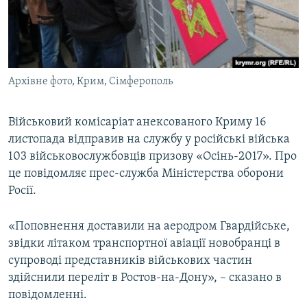
ВІДЕОУРОКИ «ELIFBE»
Русский
СВІДЧЕННЯ ОКУПАЦІЇ
Qırımtatar
УКРАЇНСЬКА ПРОБЛЕМА КРИМУ
Архівне фото, Крим, Сімферополь
ДОЛУЧАЙСЯ!
ІНФОГРАФІКА
Військовий комісаріат анексованого Криму 16
листопада відправив на службу у російські війська
Усі сайти RFE/RL
103 військовослужбовців призову «Осінь-2017». Про
це повідомляє прес-служба Міністерства оборони
Росії.
«Поповнення доставили на аеродром Гвардійське,
звідки літаком транспортної авіації новобранці в
супроводі представників військових частин
здійснили переліт в Ростов-на-Дону», – сказано в
повідомленні.