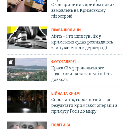
Ozon припинив прийом нових
замовлень на Кримському
півострові
ПРАВА ЛЮДИНИ
Мить – і ти шпигун. Як у
кримських судах розглядають
звинувачення в держзраді
ФОТОГАЛЕРЕЇ
Краса Сімферопольського
водосховища та занедбаність
довкола
ВІЙНА ТА КРИМ
Сорок днів, сорок ночей. Про
результати кримської операції з
примусу Росії до миру
ПОЛІТИКА