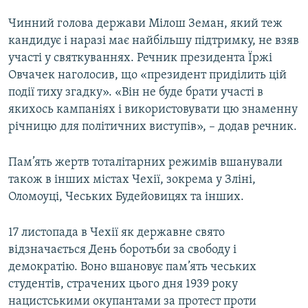
Чинний голова держави Мілош Земан, який теж
кандидує і наразі має найбільшу підтримку, не взяв
участі у святкуваннях. Речник президента Їржі
Овчачек наголосив, що «президент приділить цій
події тиху згадку». «Він не буде брати участі в
якихось кампаніях і використовувати цю знаменну
річницю для політичних виступів», – додав речник.
Пам’ять жертв тоталітарних режимів вшанували
також в інших містах Чехії, зокрема у Зліні,
Оломоуці, Чеських Будейовицях та інших.
17 листопада в Чехії як державне свято
відзначається День боротьби за свободу і
демократію. Воно вшановує пам’ять чеських
студентів, страчених цього дня 1939 року
нацистськими окупантами за протест проти