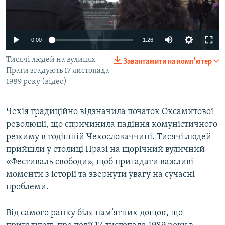
ВІДЕОУРОКИ «ELIFBE»
Русский
СВІДЧЕННЯ ОКУПАЦІЇ
Qırımtatar
0:00
1:26
УКРАЇНСЬКА ПРОБЛЕМА КРИМУ
Тисячі людей на вулицях
Завантажити на комп'ютер
ДОЛУЧАЙСЯ!
ІНФОГРАФІКА
Праги згадують 17 листопада
1989 року (відео)
Усі сайти RFE/RL
Чехія традиційно відзначила початок Оксамитової
революції, що спричинила падіння комуністичного
режиму в тодішній Чехословаччині. Тисячі людей
прийшли у столиці Празі на щорічний вуличний
«Фестиваль свободи», щоб пригадати важливі
моменти з історії та звернути увагу на сучасні
проблеми.
Від самого ранку біля пам’ятних дощок, що