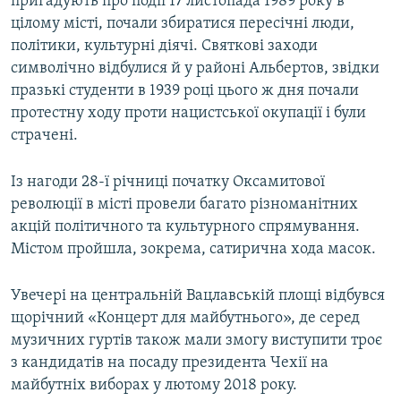
пригадують про події 17 листопада 1989 року в
цілому місті, почали збиратися пересічні люди,
політики, культурні діячі. Святкові заходи
символічно відбулися й у районі Альбертов, звідки
празькі студенти в 1939 році цього ж дня почали
протестну ходу проти нацистської окупації і були
страчені.
Із нагоди 28-ї річниці початку Оксамитової
революції в місті провели багато різноманітних
акцій політичного та культурного спрямування.
Містом пройшла, зокрема, сатирична хода масок.
Увечері на центральній Вацлавській площі відбувся
щорічний «Концерт для майбутнього», де серед
музичних гуртів також мали змогу виступити троє
з кандидатів на посаду президента Чехії на
майбутніх виборах у лютому 2018 року.