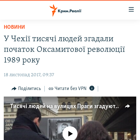
Доступність
посилання
Перейти
НОВИНИ
до
НОВИНИ
У Чехії тисячі людей згадали
основного
ВОДА.КРИМ
матеріалу
початок Оксамитової революції
ВІДЕО ТА ФОТО
Перейти
1989 року
до
ПОЛІТИКА
основної
18 листопад 2017, 09:37
БЛОГИ
навігації
Перейти
Поділитись
Читати без VPN
ПОГЛЯД
до
ІНТЕРВ'Ю
пошуку
Тисячі людей на вулицях Праги згадують 17 листопада 1989 року (відео)
ВСЕ ЗА ДЕНЬ
СПЕЦПРОЕКТИ
No media source currently available
ЯК ОБІЙТИ БЛОКУВАННЯ
ДЕПОРТАЦІЯ