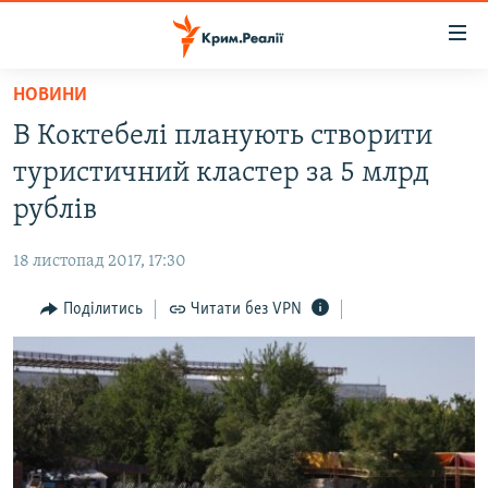
Доступність
посилання
Перейти
НОВИНИ
до
НОВИНИ
В Коктебелі планують створити
основного
ВОДА.КРИМ
матеріалу
туристичний кластер за 5 млрд
ВІДЕО ТА ФОТО
Перейти
рублів
до
ПОЛІТИКА
основної
18 листопад 2017, 17:30
БЛОГИ
навігації
Перейти
Поділитись
Читати без VPN
ПОГЛЯД
до
ІНТЕРВ'Ю
пошуку
ВСЕ ЗА ДЕНЬ
СПЕЦПРОЕКТИ
ЯК ОБІЙТИ БЛОКУВАННЯ
ДЕПОРТАЦІЯ