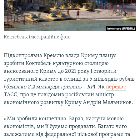
ВІДЕОУРОКИ «ELIFBE»
Русский
СВІДЧЕННЯ ОКУПАЦІЇ
Qırımtatar
УКРАЇНСЬКА ПРОБЛЕМА КРИМУ
Коктебель, ілюстраційне фото
ДОЛУЧАЙСЯ!
ІНФОГРАФІКА
Підконтрольна Кремлю влада Криму планує
зробити Коктебель культурною столицею
Усі сайти RFE/RL
анексованого Криму до 2021 року і створити
туристичний кластер в селищі за 5 мільярдів рублів
(
близько 2,2 мільярди гривень – КР
). Як
передає
ТАСС, про це повідомив російський міністр
економічного розвитку Криму Андрій Мельников.
«Ми зробили концепцію. Зараз, кажучи мовою
економістів, ми її будемо продавати. Багато чого
залежатиме від федеральної цільової програми та