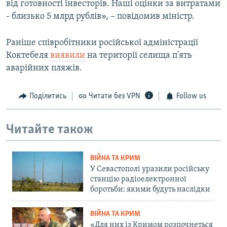
від готовності інвесторів. Наші оцінки за витратами
- близько 5 млрд рублів», – повідомив міністр.
Раніше співробітники російської адміністрації
Коктебеля
виявили
на території селища п'ять
аварійних пляжів.
Поділитись
Читати без VPN
Follow us
Читайте також
ВІЙНА ТА КРИМ
У Севастополі уразили російську
станцію радіоелектронної
боротьби: якими будуть наслідки
ВІЙНА ТА КРИМ
«Для них із Кримом розпочнеться