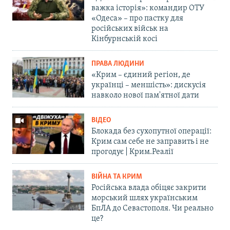
важка історія»: командир ОТУ
«Одеса» – про пастку для
російських військ на
Кінбурнській косі
ПРАВА ЛЮДИНИ
«Крим – єдиний регіон, де
українці – меншість»: дискусія
навколо нової пам'ятної дати
ВІДЕО
Блокада без сухопутної операції:
Крим сам себе не заправить і не
прогодує | Крим.Реалії
ВІЙНА ТА КРИМ
Російська влада обіцяє закрити
морський шлях українським
БпЛА до Севастополя. Чи реально
це?