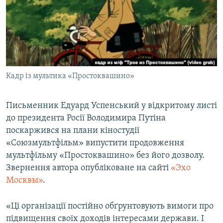
ВІДЕОУРОКИ «ELIFBE»
Русский
СВІДЧЕННЯ ОКУПАЦІЇ
Qırımtatar
УКРАЇНСЬКА ПРОБЛЕМА КРИМУ
ДОЛУЧАЙСЯ!
ІНФОГРАФІКА
Кадр із мультика «Простоквашино»
Письменник Едуард Успенський у відкритому листі
Усі сайти RFE/RL
до президента Росії Володимира Путіна
поскаржився на плани кіностудії
«Союзмультфільм» випустити продовження
мультфільму «Простоквашино» без його дозволу.
Звернення автора опубліковане на сайті
«Эхо
Москвы»
.
«Ці організації постійно обґрунтовують вимоги про
підвищення своїх доходів інтересами держави. І