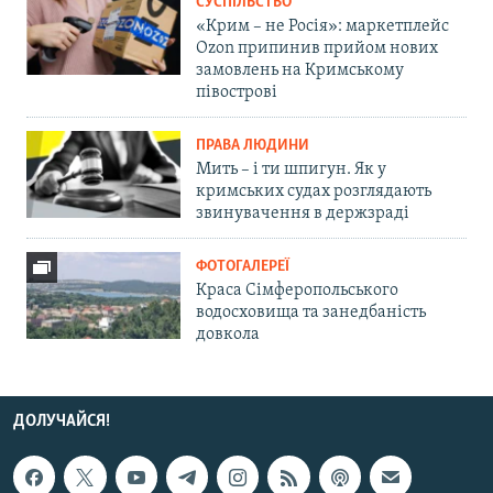
СУСПІЛЬСТВО
«Крим – не Росія»: маркетплейс
Ozon припинив прийом нових
замовлень на Кримському
півострові
ПРАВА ЛЮДИНИ
Мить – і ти шпигун. Як у
кримських судах розглядають
звинувачення в держзраді
ФОТОГАЛЕРЕЇ
Краса Сімферопольського
водосховища та занедбаність
довкола
ДОЛУЧАЙСЯ!