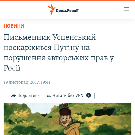
Доступність
посилання
Перейти
НОВИНИ
до
НОВИНИ
Письменник Успенський
основного
ВОДА.КРИМ
матеріалу
поскаржився Путіну на
ВІДЕО ТА ФОТО
Перейти
порушення авторських прав у
до
ПОЛІТИКА
Росії
основної
БЛОГИ
навігації
19 листопад 2017, 19:41
Перейти
ПОГЛЯД
до
Поділитись
Читати без VPN
ІНТЕРВ'Ю
пошуку
ВСЕ ЗА ДЕНЬ
СПЕЦПРОЕКТИ
ЯК ОБІЙТИ БЛОКУВАННЯ
ДЕПОРТАЦІЯ