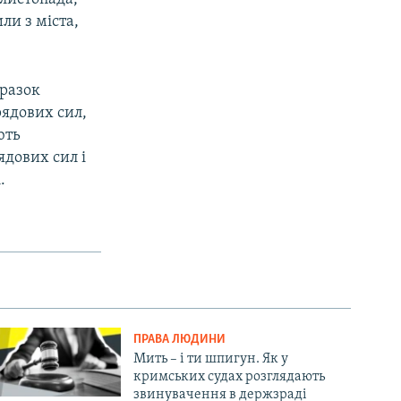
ли з міста,
оразок
рядових сил,
ють
ядових сил і
.
ПРАВА ЛЮДИНИ
Мить – і ти шпигун. Як у
кримських судах розглядають
звинувачення в держзраді