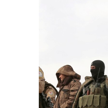
ВІДЕОУРОКИ «ELIFBE»
СВІДЧЕННЯ ОКУПАЦІЇ
УКРАЇНСЬКА ПРОБЛЕМА КРИМУ
ІНФОГРАФІКА