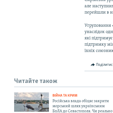
але наступни
перейшли в на
Угруповання 
унаслідок одн
які підтримує
підтримку між
їхніх союзник
Поділитис
Читайте також
ВІЙНА ТА КРИМ
Російська влада обіцяє закрити
морський шлях українським
БпЛА до Севастополя. Чи реально