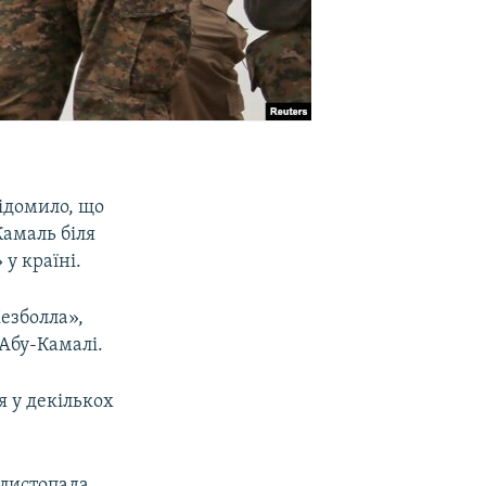
ідомило, що
Камаль біля
у країні.
Хезболла»,
 Абу-Камалі.
я у декількох
листопада,