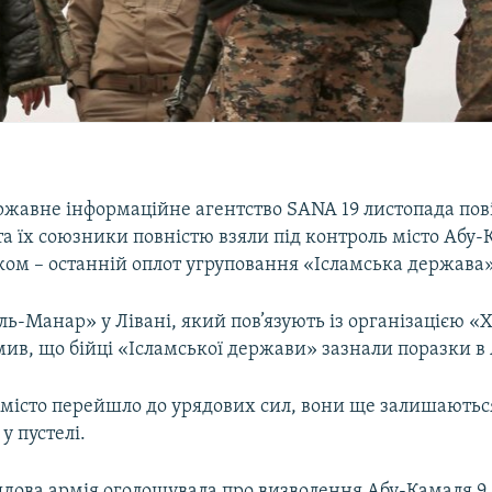
ржавне інформаційне агентство SANA 19 листопада пов
та їх союзники повністю взяли під контроль місто Абу-
ком – останній оплот угруповання «Ісламська держава» 
ь-Манар» у Лівані, який пов’язують із організацією «
ив, що бійці «Ісламської держави» зазнали поразки в
к місто перейшло до урядових сил, вони ще залишаютьс
 у пустелі.
ядова армія оголошувала про визволення Абу-Камаля 9 