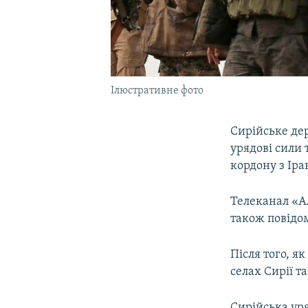
Ілюстративне фото
Сирійське де
урядові сили 
кордону з Іра
Телеканал «Ал
також повідом
Після того, я
селах Сирії та
Сирійська ур