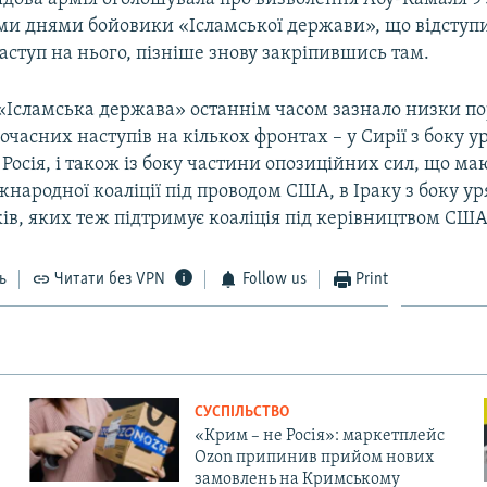
ми днями бойовики «Ісламської держави», що відступи
ступ на нього, пізніше знову закріпившись там.
«Ісламська держава» останнім часом зазнало низки п
очасних наступів на кількох фронтах – у Сирії з боку у
 Росія, і також із боку частини опозиційних сил, що ма
народної коаліції під проводом США, в Іраку з боку ур
ів, яких теж підтримує коаліція під керівництвом США
ь
Читати без VPN
Follow us
Print
СУСПІЛЬСТВО
«Крим – не Росія»: маркетплейс
Ozon припинив прийом нових
замовлень на Кримському