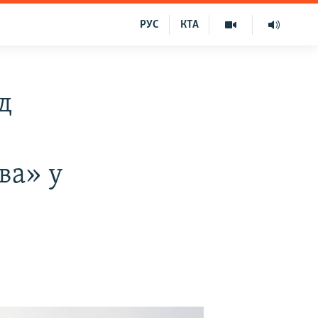
РУС
КТА
д
ва» у