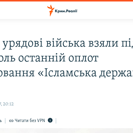
 урядові війська взяли пі
оль останній оплот
овання «Ісламська держа
, 20:12
ь
Читати без VPN