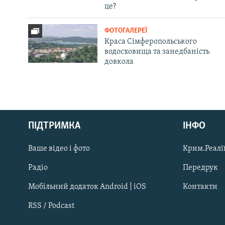
це?
ФОТОГАЛЕРЕЇ
Краса Сімферопольського
водосховища та занедбаність
довкола
Русский
ПІДТРИМКА
ІНФО
Qırımtatar
Ваше відео і фото
Крим.Реалії
ДОЛУЧАЙСЯ!
Радіо
Передрук
Мобільний додаток Android | iOS
Контакти
RSS / Podcast
Усі сайти RFE/RL