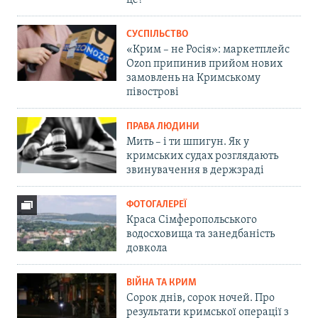
це?
СУСПІЛЬСТВО
«Крим – не Росія»: маркетплейс
Ozon припинив прийом нових
замовлень на Кримському
півострові
ПРАВА ЛЮДИНИ
Мить – і ти шпигун. Як у
кримських судах розглядають
звинувачення в держзраді
ФОТОГАЛЕРЕЇ
Краса Сімферопольського
водосховища та занедбаність
довкола
ВІЙНА ТА КРИМ
Сорок днів, сорок ночей. Про
результати кримської операції з