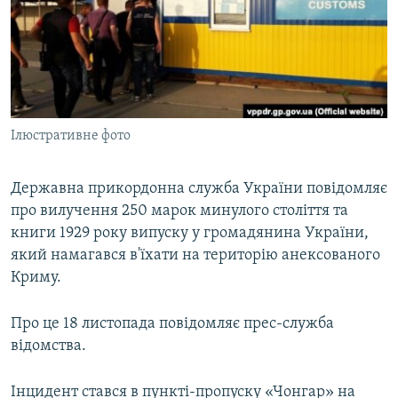
ВІДЕОУРОКИ «ELIFBE»
Русский
СВІДЧЕННЯ ОКУПАЦІЇ
Qırımtatar
УКРАЇНСЬКА ПРОБЛЕМА КРИМУ
ДОЛУЧАЙСЯ!
ІНФОГРАФІКА
Ілюстративне фото
Державна прикордонна служба України повідомляє
Усі сайти RFE/RL
про вилучення 250 марок минулого століття та
книги 1929 року випуску у громадянина України,
який намагався в'їхати на територію анексованого
Криму.
Про це 18 листопада повідомляє прес-служба
відомства.
Інцидент стався в пункті-пропуску «Чонгар» на