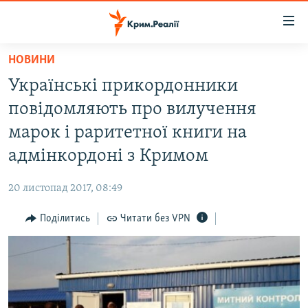
Доступність
посилання
Перейти
НОВИНИ
до
НОВИНИ
Українські прикордонники
основного
ВОДА.КРИМ
матеріалу
повідомляють про вилучення
ВІДЕО ТА ФОТО
Перейти
марок і раритетної книги на
до
ПОЛІТИКА
адмінкордоні з Кримом
основної
БЛОГИ
навігації
20 листопад 2017, 08:49
Перейти
ПОГЛЯД
до
Поділитись
Читати без VPN
ІНТЕРВ'Ю
пошуку
ВСЕ ЗА ДЕНЬ
СПЕЦПРОЕКТИ
ЯК ОБІЙТИ БЛОКУВАННЯ
ДЕПОРТАЦІЯ