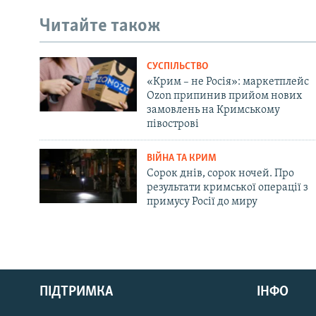
Читайте також
СУСПІЛЬСТВО
«Крим – не Росія»: маркетплейс
Ozon припинив прийом нових
замовлень на Кримському
півострові
ВІЙНА ТА КРИМ
Сорок днів, сорок ночей. Про
результати кримської операції з
примусу Росії до миру
Русский
ПІДТРИМКА
ІНФО
Qırımtatar