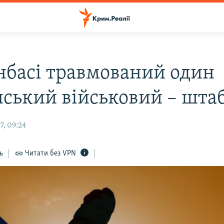
нбасі травмований один
нський військовий – шта
7, 09:24
ь
Читати без VPN