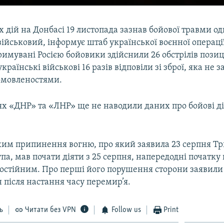
х дій на Донбасі 19 листопада зазнав бойової травми о
ійськовий, інформує штаб української воєнної операці
римувані Росією бойовики здійснили 26 обстрілів пози
країнські військові 16 разів відповіли зі зброї, яка не 
омовленостями.
х «ДНР» та «ЛНР» ще не наводили даних про бойові дії
им припинення вогню, про який заявила 23 серпня Т
па, мав почати діяти з 25 серпня, напередодні початку
 постійним. Про перші його порушення сторони заявили
 після настання часу перемир’я.
ь
Читати без VPN
Follow us
Print