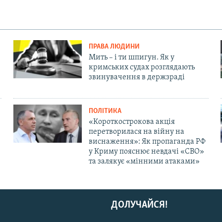
ПРАВА ЛЮДИНИ
Мить – і ти шпигун. Як у
кримських судах розглядають
звинувачення в держзраді
ПОЛІТИКА
«Короткострокова акція
перетворилася на війну на
виснаження»: Як пропаганда РФ
у Криму пояснює невдачі «СВО»
та залякує «мінними атаками»
ДОЛУЧАЙСЯ!