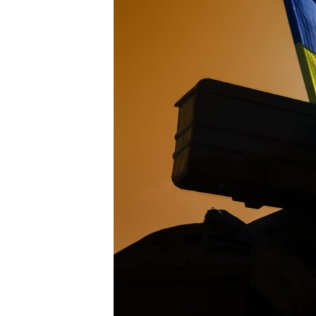
ВІДЕОУРОКИ «ELIFBE»
СВІДЧЕННЯ ОКУПАЦІЇ
УКРАЇНСЬКА ПРОБЛЕМА КРИМУ
ІНФОГРАФІКА