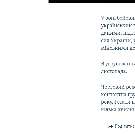
У зоні бойови
український в
даними, підт
сил України, у
мінськими д
В угруповання
листопада.
Черговий реж
контактна гру
року, і стати
кілька хвилин
Поділитис