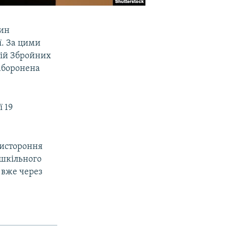
дин
ї. За цими
цій Збройних
заборонена
 19
ристороння
 шкільного
 вже через