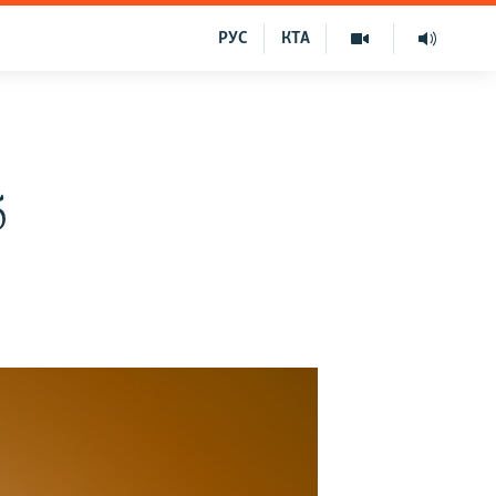
РУС
КТА
б