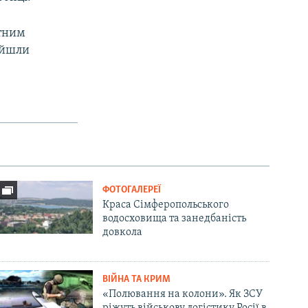
нтним
найшли
ФОТОГАЛЕРЕЇ
Краса Сімферопольського
водосховища та занедбаність
довкола
ВІЙНА ТА КРИМ
«Полювання на колони». Як ЗСУ
ріжуть військову логістику Росії в