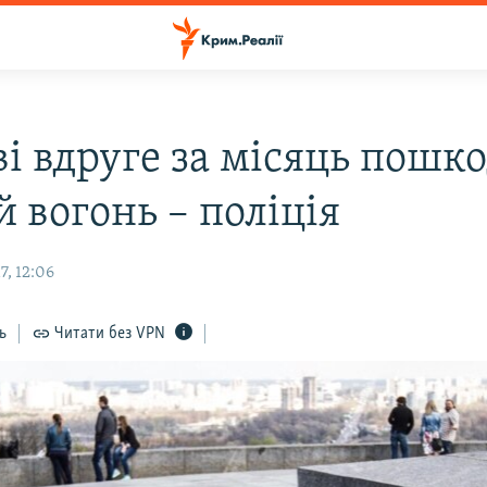
ві вдруге за місяць пошк
 вогонь – поліція
7, 12:06
ь
Читати без VPN