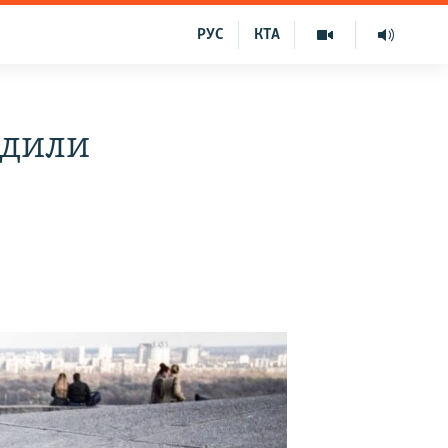
РУС
КТА
одили