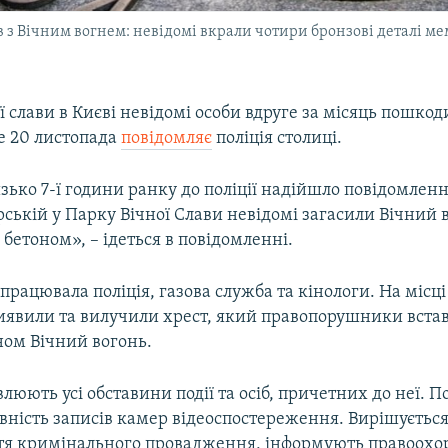
в з Вічним вогнем: невідомі вкрали чотири бронзові деталі ме
ї слави в Києві невідомі особи вдруге за місяць пошко
е 20 листопада
повідомляє
поліція столиці.
зько 7-ї години ранку до поліції надійшло повідомленн
рській у Парку Вічної Слави невідомі загасили Вічний 
бетоном», – ідеться в повідомленні.
 працювала поліція, газова служба та кінологи. На місці
виявили та вилучили хрест, який правопорушники вста
ном Вічний вогонь.
влюють усі обставини події та осіб, причетних до неї. П
явність записів камер відеоспостереження. Вирішуєтьс
тя кримінального провадження, інформують правоохор