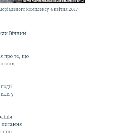
моріального комплексу, 4 квітня 2017
дили Вічний
я про те, що
вогонь,
 події
вили у
оліція
я питання
онці.