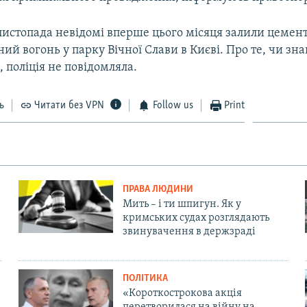
7 листопада невідомі вперше цього місяця залили цеме
ий вогонь у парку Вічної Слави в Києві. Про те, чи з
 поліція не повідомляла.
ь
Читати без VPN
Follow us
Print
ПРАВА ЛЮДИНИ
Мить – і ти шпигун. Як у
кримських судах розглядають
звинувачення в держзраді
ПОЛІТИКА
«Короткострокова акція
перетворилася на війну на