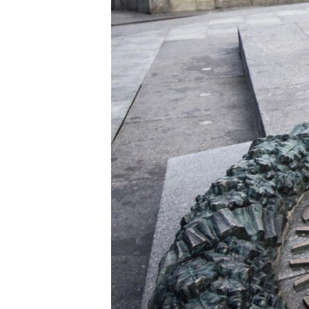
ВІДЕОУРОКИ «ELIFBE»
СВІДЧЕННЯ ОКУПАЦІЇ
УКРАЇНСЬКА ПРОБЛЕМА КРИМУ
ІНФОГРАФІКА