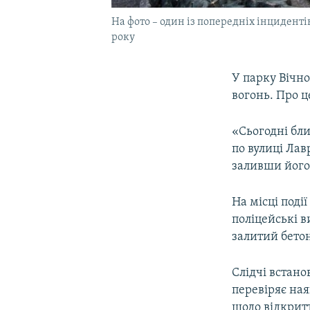
На фото – один із попередніх інциденті
року
У парку Вічно
вогонь. Про ц
«Сьогодні бли
по вулиці Лав
заливши його 
На місці події
поліцейські 
залитий бето
Слідчі встано
перевіряє на
щодо відкрит