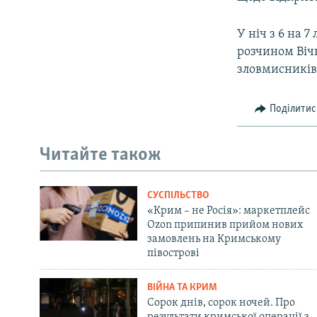
У ніч з 6 на 
розчином Вічн
зловмисників,
Поділитис
Читайте також
СУСПІЛЬСТВО
«Крим – не Росія»: маркетплейс
Ozon припинив прийом нових
замовлень на Кримському
півострові
ВІЙНА ТА КРИМ
Сорок днів, сорок ночей. Про
результати кримської операції з