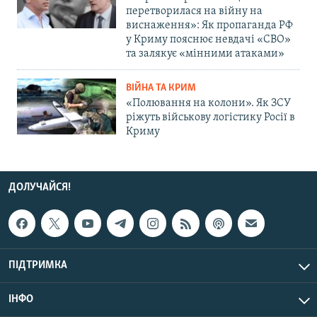
перетворилася на війну на
виснаження»: Як пропаганда РФ
у Криму пояснює невдачі «СВО»
та залякує «мінними атаками»
ВІЙНА ТА КРИМ
«Полювання на колони». Як ЗСУ
ріжуть військову логістику Росії в
Криму
ДОЛУЧАЙСЯ!
ПІДТРИМКА
ІНФО