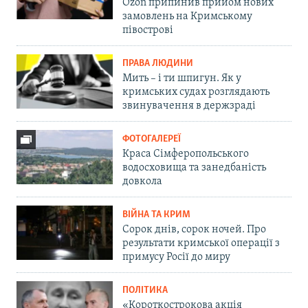
Ozon припинив прийом нових
замовлень на Кримському
півострові
ПРАВА ЛЮДИНИ
Мить – і ти шпигун. Як у
кримських судах розглядають
звинувачення в держзраді
ФОТОГАЛЕРЕЇ
Краса Сімферопольського
водосховища та занедбаність
довкола
ВІЙНА ТА КРИМ
Сорок днів, сорок ночей. Про
результати кримської операції з
примусу Росії до миру
ПОЛІТИКА
«Короткострокова акція