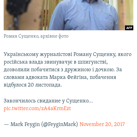
ВІДЕОУРОКИ «ELIFBE»
Русский
СВІДЧЕННЯ ОКУПАЦІЇ
Qırımtatar
УКРАЇНСЬКА ПРОБЛЕМА КРИМУ
Роман Сущенко, архівне фото
ДОЛУЧАЙСЯ!
ІНФОГРАФІКА
Українському журналістові Роману Сущенку, якого
російська влада звинувачує в шпигунстві,
Усі сайти RFE/RL
дозволили побачитися з дружиною і дочкою. За
словами адвоката Марка Фейгіна, побачення
відбулося 20 листопада.
Закончилось свидание у Сущенко...
pic.twitter.com/zA4aKrmEzt
— Mark Feygin (@FeyginMark)
November 20, 2017