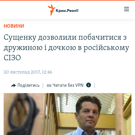
Доступність
посилання
Перейти
НОВИНИ
до
НОВИНИ
Сущенку дозволили побачитися з
основного
ВОДА.КРИМ
матеріалу
дружиною і дочкою в російському
ВІДЕО ТА ФОТО
Перейти
СІЗО
до
ПОЛІТИКА
основної
20 листопад 2017, 12:46
БЛОГИ
навігації
Перейти
Поділитись
Читати без VPN
ПОГЛЯД
до
ІНТЕРВ'Ю
пошуку
ВСЕ ЗА ДЕНЬ
СПЕЦПРОЕКТИ
ЯК ОБІЙТИ БЛОКУВАННЯ
ДЕПОРТАЦІЯ