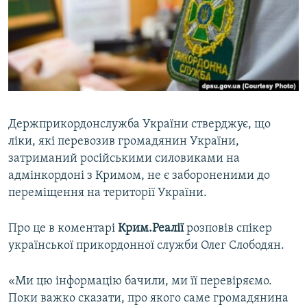
ВІДЕОУРОКИ «ELIFBE»
Русский
СВІДЧЕННЯ ОКУПАЦІЇ
Qırımtatar
УКРАЇНСЬКА ПРОБЛЕМА КРИМУ
ДОЛУЧАЙСЯ!
ІНФОГРАФІКА
Держприкордонслужба України стверджує, що
ліки, які перевозив громадянин України,
Усі сайти RFE/RL
затриманий російськими силовиками на
адмінкордоні з Кримом, не є забороненими до
переміщення на території України.
Про це в коментарі
Крим.Реалії
розповів спікер
української прикордонної служби Олег Слободян.
«Ми цю інформацію бачили, ми її перевіряємо.
Поки важко сказати, про якого саме громадянина