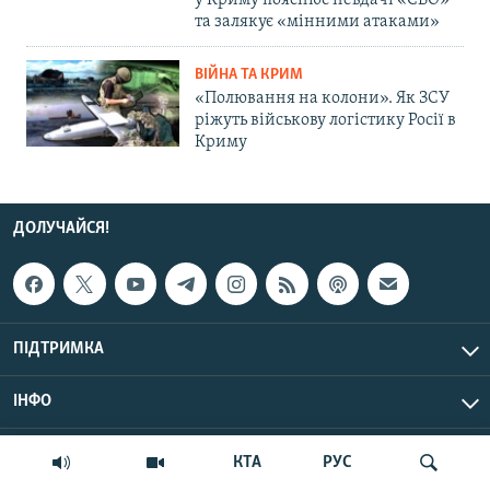
у Криму пояснює невдачі «СВО»
та залякує «мінними атаками»
ВІЙНА ТА КРИМ
«Полювання на колони». Як ЗСУ
ріжуть військову логістику Росії в
Криму
ДОЛУЧАЙСЯ!
ПІДТРИМКА
ІНФО
© Крим.Реалії, 2026 | Усі права застережено.
КТА
РУС