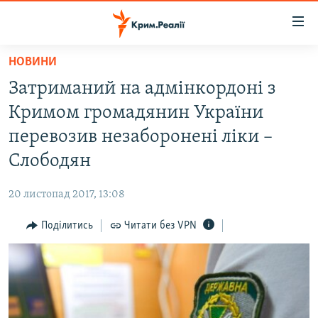
Доступність
посилання
Перейти
НОВИНИ
до
НОВИНИ
Затриманий на адмінкордоні з
основного
ВОДА.КРИМ
матеріалу
Кримом громадянин України
ВІДЕО ТА ФОТО
Перейти
перевозив незаборонені ліки –
до
ПОЛІТИКА
Слободян
основної
БЛОГИ
навігації
20 листопад 2017, 13:08
Перейти
ПОГЛЯД
до
Поділитись
Читати без VPN
ІНТЕРВ'Ю
пошуку
ВСЕ ЗА ДЕНЬ
СПЕЦПРОЕКТИ
ЯК ОБІЙТИ БЛОКУВАННЯ
ДЕПОРТАЦІЯ