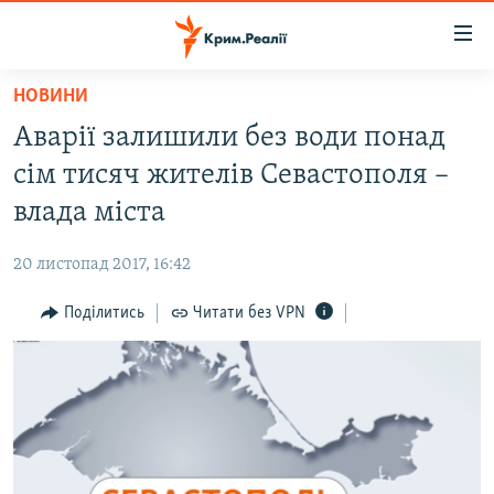
Доступність
посилання
Перейти
НОВИНИ
до
НОВИНИ
Аварії залишили без води понад
основного
ВОДА.КРИМ
матеріалу
сім тисяч жителів Севастополя –
ВІДЕО ТА ФОТО
Перейти
влада міста
до
ПОЛІТИКА
основної
20 листопад 2017, 16:42
БЛОГИ
навігації
Перейти
Поділитись
Читати без VPN
ПОГЛЯД
до
ІНТЕРВ'Ю
пошуку
ВСЕ ЗА ДЕНЬ
СПЕЦПРОЕКТИ
ЯК ОБІЙТИ БЛОКУВАННЯ
ДЕПОРТАЦІЯ