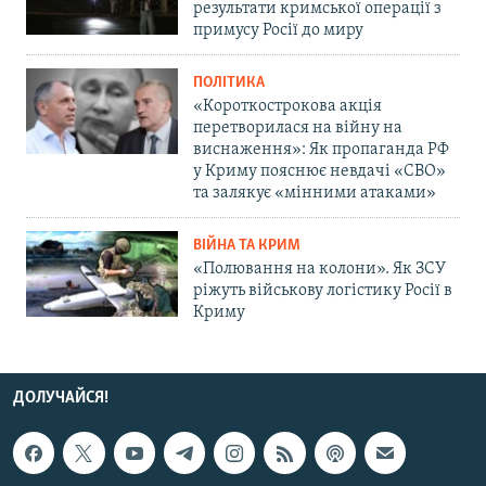
результати кримської операції з
примусу Росії до миру
ПОЛІТИКА
«Короткострокова акція
перетворилася на війну на
виснаження»: Як пропаганда РФ
у Криму пояснює невдачі «СВО»
та залякує «мінними атаками»
ВІЙНА ТА КРИМ
«Полювання на колони». Як ЗСУ
ріжуть військову логістику Росії в
Криму
ДОЛУЧАЙСЯ!