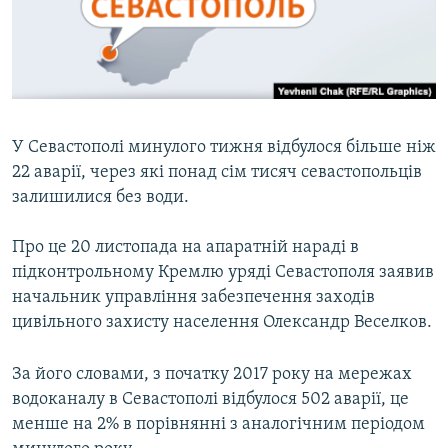
ВІДЕОУРОКИ «ELIFBE»
Русский
СВІДЧЕННЯ ОКУПАЦІЇ
Qırımtatar
УКРАЇНСЬКА ПРОБЛЕМА КРИМУ
ДОЛУЧАЙСЯ!
ІНФОГРАФІКА
У Севастополі минулого тижня відбулося більше ніж
22 аварії, через які понад сім тисяч севастопольців
залишилися без води.
Усі сайти RFE/RL
Про це 20 листопада на апаратній нараді в
підконтрольному Кремлю уряді Севастополя заявив
начальник управління забезпечення заходів
цивільного захисту населення Олександр Веселков.
За його словами, з початку 2017 року на мережах
водоканалу в Севастополі відбулося 502 аварії, це
менше на 2% в порівнянні з аналогічним періодом