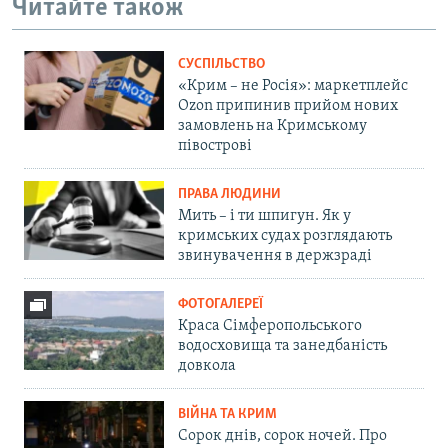
Читайте також
СУСПІЛЬСТВО
«Крим – не Росія»: маркетплейс
Ozon припинив прийом нових
замовлень на Кримському
півострові
ПРАВА ЛЮДИНИ
Мить – і ти шпигун. Як у
кримських судах розглядають
звинувачення в держзраді
ФОТОГАЛЕРЕЇ
Краса Сімферопольського
водосховища та занедбаність
довкола
ВІЙНА ТА КРИМ
Сорок днів, сорок ночей. Про