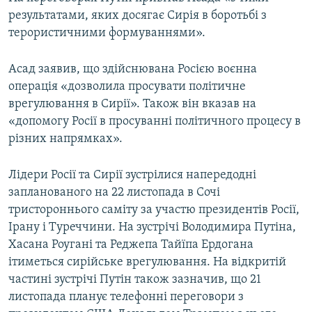
результатами, яких досягає Сирія в боротьбі з
терористичними формуваннями».
Асад заявив, що здійснювана Росією воєнна
операція «дозволила просувати політичне
врегулювання в Сирії». Також він вказав на
«допомогу Росії в просуванні політичного процесу в
різних напрямках».
Лідери Росії та Сирії зустрілися напередодні
запланованого на 22 листопада в Сочі
тристороннього саміту за участю президентів Росії,
Ірану і Туреччини. На зустрічі Володимира Путіна,
Хасана Роугані та Реджепа Тайїпа Ердогана
ітиметься сирійське врегулювання. На відкритій
частині зустрічі Путін також зазначив, що 21
листопада планує телефонні переговори з