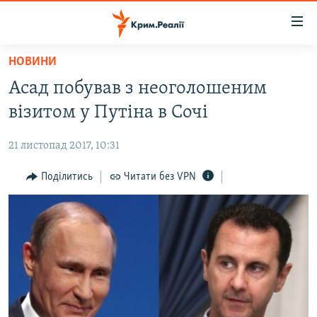
Доступність
посилання
Перейти
НОВИНИ
до
НОВИНИ
Асад побував з неоголошеним
основного
ВОДА.КРИМ
матеріалу
візитом у Путіна в Сочі
ВІДЕО ТА ФОТО
Перейти
до
21 листопад 2017, 10:31
ПОЛІТИКА
основної
БЛОГИ
Поділитись
Читати без VPN
навігації
Перейти
ПОГЛЯД
до
ІНТЕРВ'Ю
пошуку
ВСЕ ЗА ДЕНЬ
СПЕЦПРОЕКТИ
ЯК ОБІЙТИ БЛОКУВАННЯ
ДЕПОРТАЦІЯ