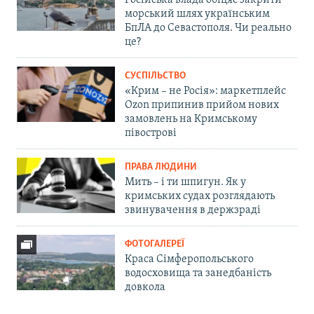
Російська влада обіцяє закрити
морський шлях українським
БпЛА до Севастополя. Чи реально
це?
СУСПІЛЬСТВО
«Крим – не Росія»: маркетплейс
Ozon припинив прийом нових
замовлень на Кримському
півострові
ПРАВА ЛЮДИНИ
Мить – і ти шпигун. Як у
кримських судах розглядають
звинувачення в держзраді
ФОТОГАЛЕРЕЇ
Краса Сімферопольського
водосховища та занедбаність
довкола