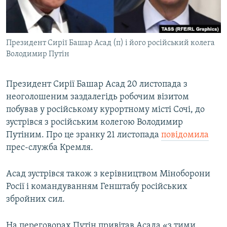
ВІДЕОУРОКИ «ELIFBE»
Русский
СВІДЧЕННЯ ОКУПАЦІЇ
Qırımtatar
Президент Сирії Башар Асад (п) і його російський колега
УКРАЇНСЬКА ПРОБЛЕМА КРИМУ
Володимир Путін
ДОЛУЧАЙСЯ!
ІНФОГРАФІКА
Президент Сирії Башар Асад 20 листопада з
неоголошеним заздалегідь робочим візитом
побував у російському курортному місті Сочі, до
Усі сайти RFE/RL
зустрівся з російським колегою Володимир
Путіним. Про це зранку 21 листопада
повідомила
прес-служба Кремля.
Асад зустрівся також з керівництвом Міноборони
Росії і командуванням Генштабу російських
збройних сил.
На переговорах Путін привітав Асада «з тими