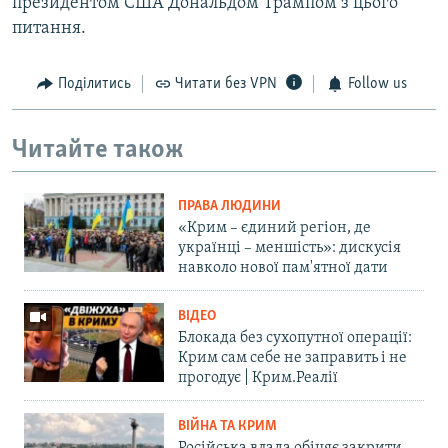
президентом США Дональдом Трампом з цього
питання.
Поділитись
Читати без VPN
Follow us
Читайте також
ПРАВА ЛЮДИНИ
«Крим – єдиний регіон, де
українці – меншість»: дискусія
навколо нової пам'ятної дати
ВІДЕО
Блокада без сухопутної операції:
Крим сам себе не заправить і не
прогодує | Крим.Реалії
ВІЙНА ТА КРИМ