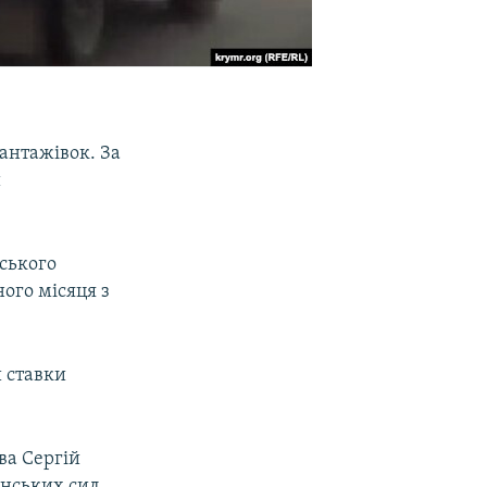
антажівок. За
и
ьського
ного місяця з
 ставки
ва Сергій
інських сил