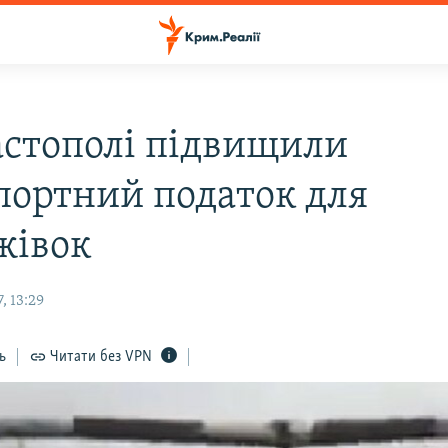
астополі підвищили
портний податок для
жівок
, 13:29
ь
Читати без VPN