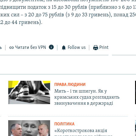
ідвищити податок з 15 до 30 рублів (приблизно з 6 до 1
их сил – з 20 до 75 рублів (з 9 до 33 гривень), понад 25
22 до 44 гривень).
ь
Читати без VPN
Follow us
Print
ПРАВА ЛЮДИНИ
Мить – і ти шпигун. Як у
кримських судах розглядають
звинувачення в держзраді
ПОЛІТИКА
«Короткострокова акція