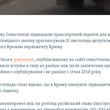
му Севастополі підвищили транспортний податок для в
повідного закону проголосували 21 листопада депутат
ого Кремлю парламенту Криму.
ється в
документі
, опублікованому на сайті севастопол
акон вступає в силу не раніше ніж після закінчення од
ійного опублікування і не раніше 1 січня 2018 року.
истопада стало відомо, що в Криму планують підвищити
 податку.
аконопроект вніс на розгляд російський глава півостро
дно з документом, на автомобілі потужністю 150-200 к