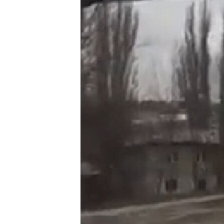
ВІДЕОУРОКИ «ELIFBE»
СВІДЧЕННЯ ОКУПАЦІЇ
УКРАЇНСЬКА ПРОБЛЕМА КРИМУ
ІНФОГРАФІКА