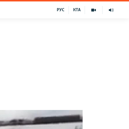
РУС
КТА