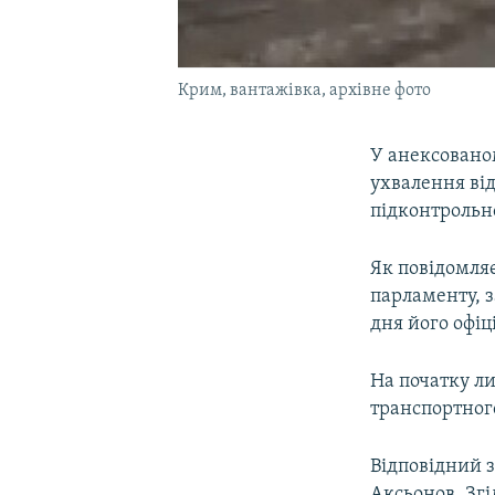
Крим, вантажівка, архівне фото
У анексовано
ухвалення від
підконтрольн
Як повідомля
парламенту, з
дня його офіц
На початку л
транспортного
Відповідний з
Аксьонов. Згі